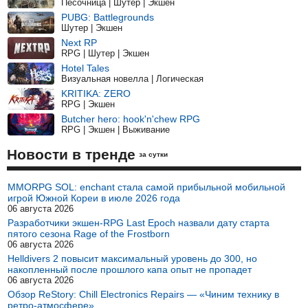
Песочница | Шутер | Экшен
PUBG: Battlegrounds
Шутер | Экшен
Next RP
RPG | Шутер | Экшен
Hotel Tales
Визуальная новелла | Логическая
KRITIKA: ZERO
RPG | Экшен
Butcher hero: hook'n'chew RPG
RPG | Экшен | Выживание
Новости в тренде
за сутки
MMORPG SOL: enchant стала самой прибыльной мобильной
игрой Южной Кореи в июле 2026 года
06 августа 2026
Разработчики экшен-RPG Last Epoch назвали дату старта
пятого сезона Rage of the Frostborn
06 августа 2026
Helldivers 2 повысит максимальный уровень до 300, но
накопленный после прошлого капа опыт не пропадет
06 августа 2026
Обзор ReStory: Chill Electronics Repairs — «Чиним технику в
ретро-атмосфере»