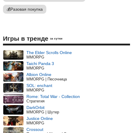
💰
Разовая покупка
Игры в тренде
за сутки
The Elder Scrolls Online
MMORPG
Taichi Panda 3
MMORPG
Albion Online
MMORPG | Песочница
SOL: enchant
MMORPG
Rome: Total War - Collection
Стратегия
DarkOrbit
MMORPG | Шутер
Justice Online
MMORPG
Crossout