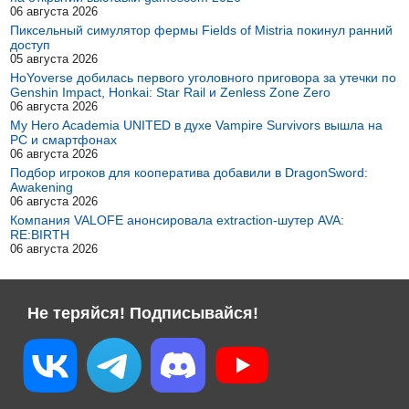
06 августа 2026
Пиксельный симулятор фермы Fields of Mistria покинул ранний
доступ
05 августа 2026
HoYoverse добилась первого уголовного приговора за утечки по
Genshin Impact, Honkai: Star Rail и Zenless Zone Zero
06 августа 2026
My Hero Academia UNITED в духе Vampire Survivors вышла на
PC и смартфонах
06 августа 2026
Подбор игроков для кооператива добавили в DragonSword:
Awakening
06 августа 2026
Компания VALOFE анонсировала extraction-шутер AVA:
RE:BIRTH
06 августа 2026
Не теряйся! Подписывайся!