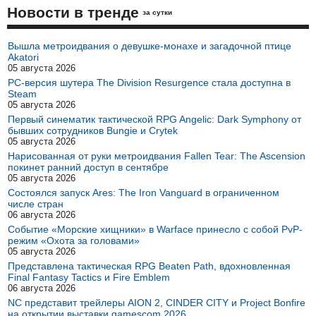
Новости в тренде
за сутки
Вышла метроидвания о девушке-монахе и загадочной птице
Akatori
05 августа 2026
PC-версия шутера The Division Resurgence стала доступна в
Steam
05 августа 2026
Первый синематик тактической RPG Angelic: Dark Symphony от
бывших сотрудников Bungie и Crytek
05 августа 2026
Нарисованная от руки метроидвания Fallen Tear: The Ascension
покинет ранний доступ в сентябре
05 августа 2026
Состоялся запуск Ares: The Iron Vanguard в ограниченном
числе стран
06 августа 2026
Событие «Морские хищники» в Warface принесло с собой PvP-
режим «Охота за головами»
05 августа 2026
Представлена тактическая RPG Beaten Path, вдохновленная
Final Fantasy Tactics и Fire Emblem
06 августа 2026
NC представит трейлеры AION 2, CINDER CITY и Project Bonfire
на открытии выставки gamescom 2026