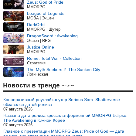
Zeus: God of Pride
MMORPG
League of Legends
MOBA | Экшен
DarkOrbit
MMORPG | Шутер
DragonSword : Awakening
Экшен | RPG
Justice Online
MMORPG
Rome: Total War - Collection
Стратегия
The Myth Seekers 2: The Sunken City
Логическая
Новости в тренде
за сутки
Кооперативный роуглайк-шутер Serious Sam: Shatterverse
обзавелся датой релиза
07 августа 2026
Названа дата релиза кроссплатформенной MMORPG Eclipse:
The Awakening в Южной Корее
07 августа 2026
Главное с презентации MMORPG Zeus: Pride of God — дата
релиза, монетизация и дорожная карта