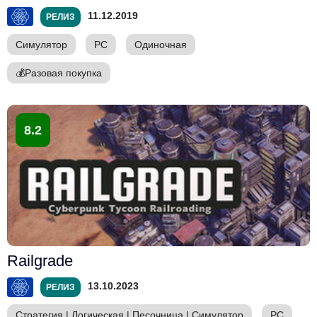
11.12.2019
РЕЛИЗ
Симулятор
PC
Одиночная
💰
Разовая покупка
8.2
Railgrade
13.10.2023
РЕЛИЗ
Стратегия
|
Логическая
|
Песочница
|
Симулятор
PC