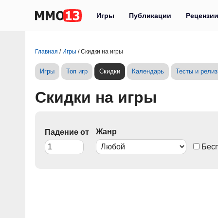
Игры
Публикации
Рецензи
Главная
/
Игры
/
Скидки на игры
Игры
Топ игр
Скидки
Календарь
Тесты и рели
Скидки на игры
Жанр
Падение от
Бес