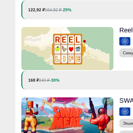
122,92 ₽
164,92 ₽
-25%
Reel
Симу
168 ₽
240 ₽
-30%
SW
Экш