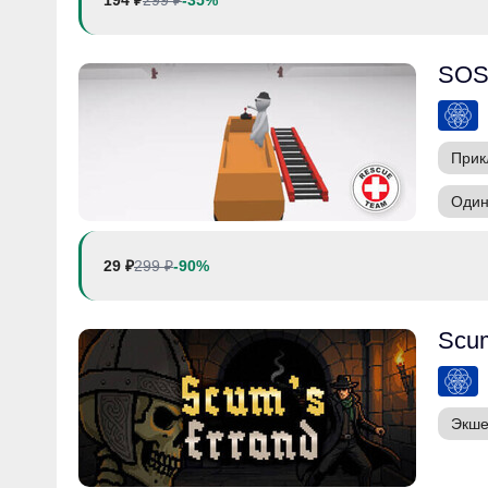
194 ₽
299 ₽
-35%
SOS
Прик
Один
29 ₽
299 ₽
-90%
Scum
Экш