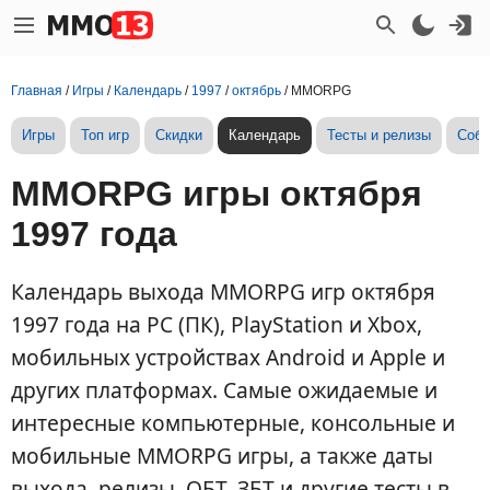
Главная
/
Игры
/
Календарь
/
1997
/
октябрь
/
MMORPG
Игры
Топ игр
Скидки
Календарь
Тесты и релизы
Собы
MMORPG игры октября
1997 года
Календарь выхода MMORPG игр октября
1997 года на PC (ПК), PlayStation и Xbox,
мобильных устройствах Android и Apple и
других платформах. Самые ожидаемые и
интересные компьютерные, консольные и
мобильные MMORPG игры, а также даты
выхода, релизы, ОБТ, ЗБТ и другие тесты в