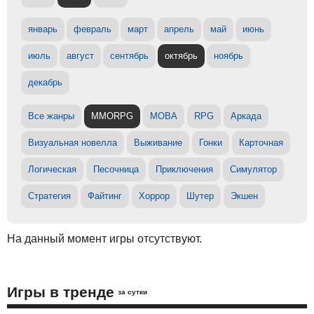
январь
февраль
март
апрель
май
июнь
июль
август
сентябрь
октябрь
ноябрь
декабрь
Все жанры
MMORPG
MOBA
RPG
Аркада
Визуальная новелла
Выживание
Гонки
Карточная
Логическая
Песочница
Приключения
Симулятор
Стратегия
Файтинг
Хоррор
Шутер
Экшен
На данный момент игры отсутствуют.
Игры в тренде
за сутки