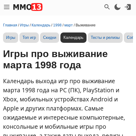
Главная
/
Игры
/
Календарь
/
1998
/
март
/
Выживание
Игры
Топ игр
Скидки
Календарь
Тесты и релизы
Собы
Игры про выживание
марта 1998 года
Календарь выхода игр про выживание
марта 1998 года на PC (ПК), PlayStation и
Xbox, мобильных устройствах Android и
Apple и других платформах. Самые
ожидаемые и интересные компьютерные,
консольные и мобильные игры про
выживание, а также даты выхода, релизы,