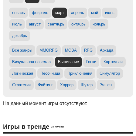
январь
февраль
март
апрель
май
июнь
июль
август
сентябрь
октябрь
ноябрь
декабрь
Все жанры
MMORPG
MOBA
RPG
Аркада
Визуальная новелла
Выживание
Гонки
Карточная
Логическая
Песочница
Приключения
Симулятор
Стратегия
Файтинг
Хоррор
Шутер
Экшен
На данный момент игры отсутствуют.
Игры в тренде
за сутки