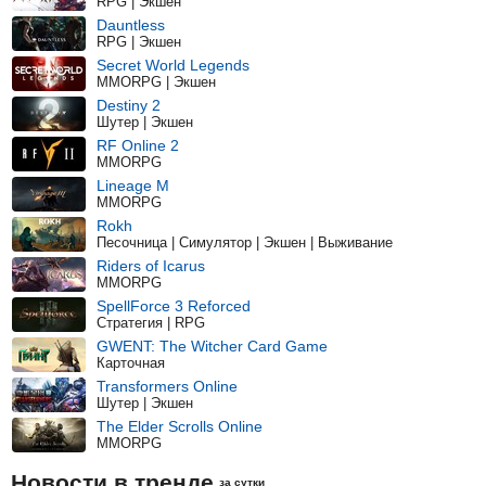
RPG | Экшен
Dauntless
RPG | Экшен
Secret World Legends
MMORPG | Экшен
Destiny 2
Шутер | Экшен
RF Online 2
MMORPG
Lineage M
MMORPG
Rokh
Песочница | Симулятор | Экшен | Выживание
Riders of Icarus
MMORPG
SpellForce 3 Reforced
Стратегия | RPG
GWENT: The Witcher Card Game
Карточная
Transformers Online
Шутер | Экшен
The Elder Scrolls Online
MMORPG
Новости в тренде
за сутки