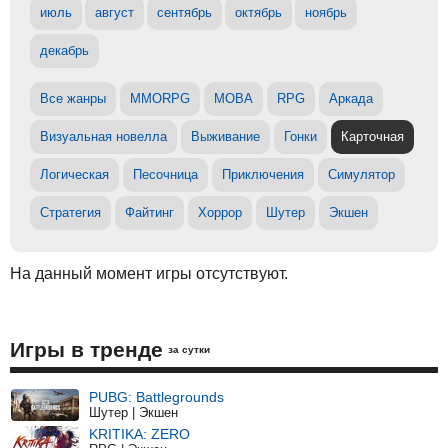
июль
август
сентябрь
октябрь
ноябрь
декабрь
Все жанры
MMORPG
MOBA
RPG
Аркада
Визуальная новелла
Выживание
Гонки
Карточная
Логическая
Песочница
Приключения
Симулятор
Стратегия
Файтинг
Хоррор
Шутер
Экшен
На данный момент игры отсутствуют.
Игры в тренде
за сутки
PUBG: Battlegrounds
Шутер | Экшен
KRITIKA: ZERO