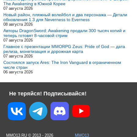
The Awakening в Южной Корее
07 августа 2026
Новый район, пляжный волейбол и два персонажа — Детали
обновления 1.3 для Neverness to Everness
08 августа 2026
Авторы DragonSword: Awakening продали 300 тысяч копий и
теперь готовят 8-часовой стрим
07 августа 2026
Главное с презентации MMORPG Zeus: Pride of God — дата
релиза, монетизация и дорожная карта
07 августа 2026
Состоялся запуск Ares: The Iron Vanguard в ограниченном
числе стран
06 августа 2026
Не теряйся! Подписывайся!
MMO13.RU © 2013 - 2026
MMO13