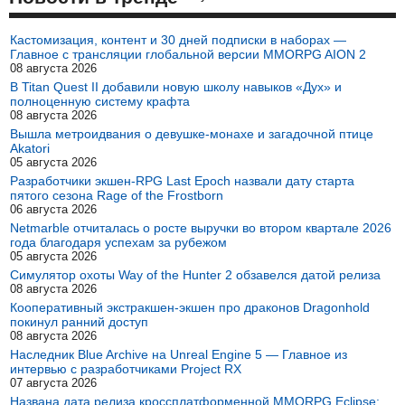
Кастомизация, контент и 30 дней подписки в наборах —
Главное с трансляции глобальной версии MMORPG AION 2
08 августа 2026
В Titan Quest II добавили новую школу навыков «Дух» и
полноценную систему крафта
08 августа 2026
Вышла метроидвания о девушке-монахе и загадочной птице
Akatori
05 августа 2026
Разработчики экшен-RPG Last Epoch назвали дату старта
пятого сезона Rage of the Frostborn
06 августа 2026
Netmarble отчиталась о росте выручки во втором квартале 2026
года благодаря успехам за рубежом
05 августа 2026
Симулятор охоты Way of the Hunter 2 обзавелся датой релиза
08 августа 2026
Кооперативный экстракшен-экшен про драконов Dragonhold
покинул ранний доступ
08 августа 2026
Наследник Blue Archive на Unreal Engine 5 — Главное из
интервью с разработчиками Project RX
07 августа 2026
Названа дата релиза кроссплатформенной MMORPG Eclipse: