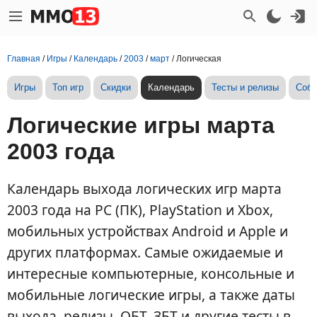
Главная
/
Игры
/
Календарь
/
2003
/
март
/
Логическая
Игры
Топ игр
Скидки
Календарь
Тесты и релизы
Собы
Логические игры марта
2003 года
Календарь выхода логических игр марта
2003 года на PC (ПК), PlayStation и Xbox,
мобильных устройствах Android и Apple и
других платформах. Самые ожидаемые и
интересные компьютерные, консольные и
мобильные логические игры, а также даты
выхода, релизы, ОБТ, ЗБТ и другие тесты в