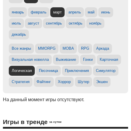
январь
февраль
март
апрель
май
июнь
июль
август
сентябрь
октябрь
ноябрь
декабрь
Все жанры
MMORPG
MOBA
RPG
Аркада
Визуальная новелла
Выживание
Гонки
Карточная
Логическая
Песочница
Приключения
Симулятор
Стратегия
Файтинг
Хоррор
Шутер
Экшен
На данный момент игры отсутствуют.
Игры в тренде
за сутки