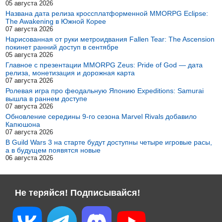
05 августа 2026
Названа дата релиза кроссплатформенной MMORPG Eclipse:
The Awakening в Южной Корее
07 августа 2026
Нарисованная от руки метроидвания Fallen Tear: The Ascension
покинет ранний доступ в сентябре
05 августа 2026
Главное с презентации MMORPG Zeus: Pride of God — дата
релиза, монетизация и дорожная карта
07 августа 2026
Ролевая игра про феодальную Японию Expeditions: Samurai
вышла в раннем доступе
07 августа 2026
Обновление середины 9-го сезона Marvel Rivals добавило
Капюшона
07 августа 2026
В Guild Wars 3 на старте будут доступны четыре игровые расы,
а в будущем появятся новые
06 августа 2026
Не теряйся! Подписывайся!