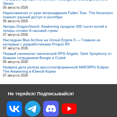
Steam
05 августа 2026
Нарисованная от руки метроидвания Fallen Tear: The Ascension
покинет ранний доступ в сентябре
05 августа 2026
Авторы DragonSword: Awakening продали 300 тысяч копий и
теперь готовят 8-часовой стрим
07 августа 2026
Наследник Blue Archive на Unreal Engine 5 — Главное из
интервью с разработчиками Project RX
07 августа 2026
Первый синематик тактической RPG Angelic: Dark Symphony от
бывших сотрудников Bungie и Crytek
05 августа 2026
Названа дата релиза кроссплатформенной MMORPG Eclipse:
The Awakening в Южной Корее
07 августа 2026
Не теряйся! Подписывайся!