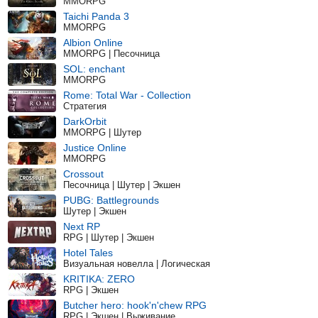
MMORPG
Taichi Panda 3
MMORPG
Albion Online
MMORPG | Песочница
SOL: enchant
MMORPG
Rome: Total War - Collection
Стратегия
DarkOrbit
MMORPG | Шутер
Justice Online
MMORPG
Crossout
Песочница | Шутер | Экшен
PUBG: Battlegrounds
Шутер | Экшен
Next RP
RPG | Шутер | Экшен
Hotel Tales
Визуальная новелла | Логическая
KRITIKA: ZERO
RPG | Экшен
Butcher hero: hook'n'chew RPG
RPG | Экшен | Выживание