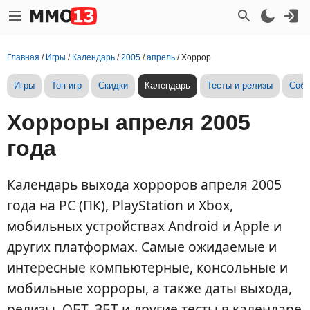
Главная
/
Игры
/
Календарь
/
2005
/
апрель
/
Хоррор
Игры
Топ игр
Скидки
Календарь
Тесты и релизы
Собы
Хорроры апреля 2005
года
Календарь выхода хорроров апреля 2005
года на PC (ПК), PlayStation и Xbox,
мобильных устройствах Android и Apple и
других платформах. Самые ожидаемые и
интересные компьютерные, консольные и
мобильные хорроры, а также даты выхода,
релизы, ОБТ, ЗБТ и другие тесты в календаре