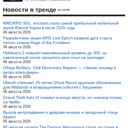
Новости в тренде
за сутки
MMORPG SOL: enchant стала самой прибыльной мобильной
игрой Южной Кореи в июле 2026 года
06 августа 2026
Разработчики экшен-RPG Last Epoch назвали дату старта
пятого сезона Rage of the Frostborn
06 августа 2026
Helldivers 2 повысит максимальный уровень до 300, но
накопленный после прошлого капа опыт не пропадет
06 августа 2026
Обзор ReStory: Chill Electronics Repairs — «Чиним технику в
ретро-атмосфере»
06 августа 2026
Ubisoft отмечает 25-летие Ghost Recon крупным обновлением
для Wildlands и возвращением события с Хищником
06 августа 2026
Grand Theft Auto VI покажут в конце августа, но сначала только
на Netflix
06 августа 2026
Вышла метроидвания о девушке-монахе и загадочной птице
Akatori
05 августа 2026
PC-версия шутера The Division Resurgence стала доступна в