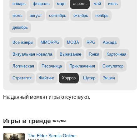
январь
февраль
март
апрель
май
июнь
июль
август
сентябрь
октябрь
ноябрь
декабрь
Все жанры
MMORPG
MOBA
RPG
Аркада
Визуальная новелла
Выживание
Гонки
Карточная
Логическая
Песочница
Приключения
Симулятор
Стратегия
Файтинг
Хоррор
Шутер
Экшен
На данный момент игры отсутствуют.
Игры в тренде
за сутки
The Elder Scrolls Online