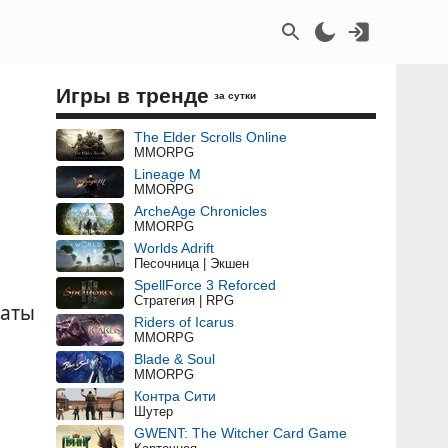
Игры в тренде
за сутки
The Elder Scrolls Online
MMORPG
Lineage M
MMORPG
ArcheAge Chronicles
MMORPG
Worlds Adrift
Песочница | Экшен
SpellForce 3 Reforced
Стратегия | RPG
даты
Riders of Icarus
MMORPG
Blade & Soul
MMORPG
Контра Сити
Шутер
GWENT: The Witcher Card Game