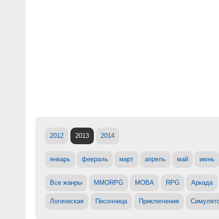
2012
2013
2014
январь
февраль
март
апрель
май
июнь
Все жанры
MMORPG
MOBA
RPG
Аркада
Логическая
Песочница
Приключения
Симулят