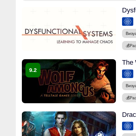
Dysf
Визу
💰
Ра
The 
9.2
Визу
💰
Ра
Drac