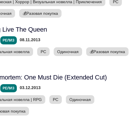
ческая
|
Хоррор
|
Визуальная новелла
|
Приключения
PC
очная
💰
Разовая покупка
 Live The Queen
08.11.2013
РЕЛИЗ
альная новелла
PC
Одиночная
💰
Разовая покупка
mortem: One Must Die (Extended Cut)
03.12.2013
РЕЛИЗ
альная новелла
|
RPG
PC
Одиночная
зовая покупка