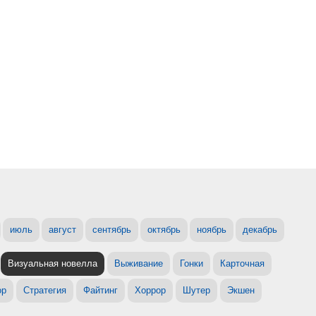
июль
август
сентябрь
октябрь
ноябрь
декабрь
Визуальная новелла
Выживание
Гонки
Карточная
ор
Стратегия
Файтинг
Хоррор
Шутер
Экшен