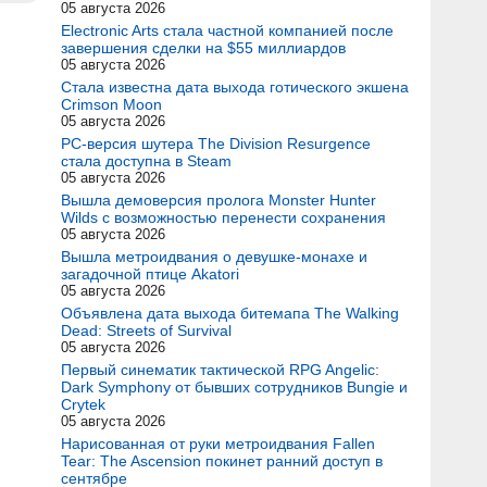
05 августа 2026
Electronic Arts стала частной компанией после
завершения сделки на $55 миллиардов
05 августа 2026
Стала известна дата выхода готического экшена
Crimson Moon
05 августа 2026
PC-версия шутера The Division Resurgence
стала доступна в Steam
05 августа 2026
Вышла демоверсия пролога Monster Hunter
Wilds с возможностью перенести сохранения
05 августа 2026
Вышла метроидвания о девушке-монахе и
загадочной птице Akatori
05 августа 2026
Объявлена дата выхода битемапа The Walking
Dead: Streets of Survival
05 августа 2026
Первый синематик тактической RPG Angelic:
Dark Symphony от бывших сотрудников Bungie и
Crytek
05 августа 2026
Нарисованная от руки метроидвания Fallen
Tear: The Ascension покинет ранний доступ в
сентябре