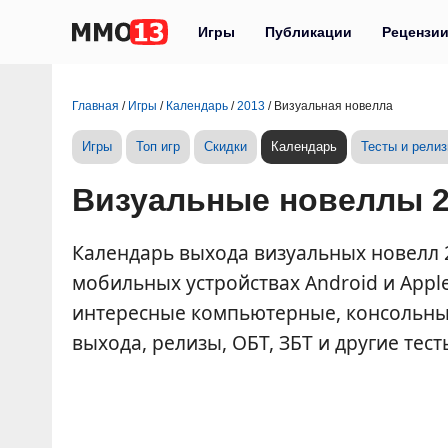
Игры
Публикации
Рецензи
Главная
/
Игры
/
Календарь
/
2013
/
Визуальная новелла
Игры
Топ игр
Скидки
Календарь
Тесты и рели
Визуальные новеллы 2
Календарь выхода визуальных новелл 201
мобильных устройствах Android и Appl
интересные компьютерные, консольные
выхода, релизы, ОБТ, ЗБТ и другие тес