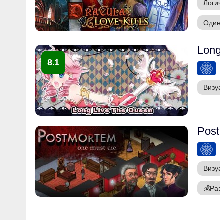
Логи
Один
Long
8.1
Визу
Post
Визу
💰
Ра