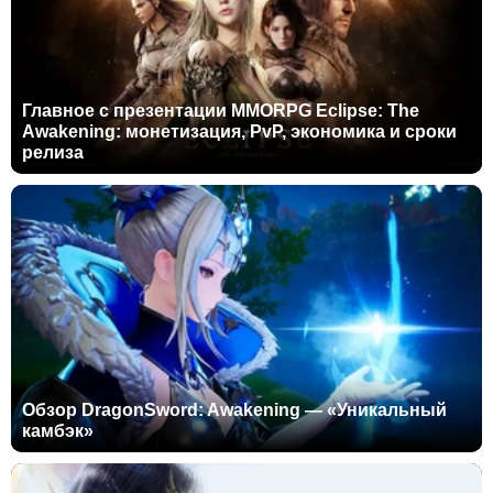
Главное с презентации MMORPG Eclipse: The
Awakening: монетизация, PvP, экономика и сроки
релиза
Обзор DragonSword: Awakening — «Уникальный
камбэк»