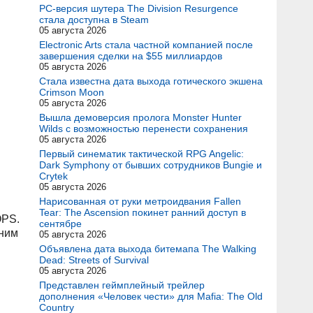
и
PC-версия шутера The Division Resurgence
стала доступна в Steam
05 августа 2026
Electronic Arts стала частной компанией после
завершения сделки на $55 миллиардов
05 августа 2026
Стала известна дата выхода готического экшена
Crimson Moon
05 августа 2026
Вышла демоверсия пролога Monster Hunter
Wilds с возможностью перенести сохранения
05 августа 2026
Первый синематик тактической RPG Angelic:
Dark Symphony от бывших сотрудников Bungie и
Crytek
05 августа 2026
Нарисованная от руки метроидвания Fallen
Tear: The Ascension покинет ранний доступ в
OPS.
сентябре
дним
05 августа 2026
Объявлена дата выхода битемапа The Walking
Dead: Streets of Survival
05 августа 2026
Представлен геймплейный трейлер
дополнения «Человек чести» для Mafia: The Old
Country