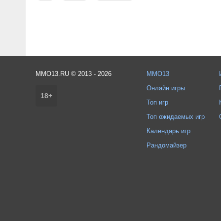
MMO13.RU © 2013 - 2026
MMO13
Онлайн игры
18+
Топ игр
Топ ожидаемых игр
Календарь игр
Рандомайзер