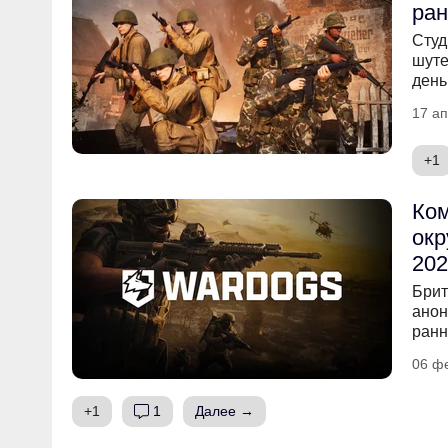
ран
Студ
шуте
день
17 ап
+1
Ко
окр
202
Брит
анон
ранн
06 ф
+1
1
Далее →