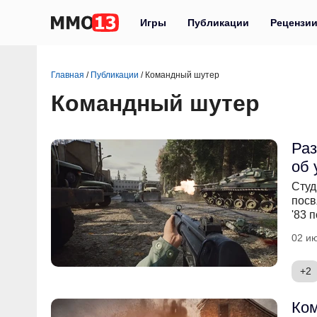
Игры
Публикации
Рецензи
Главная
/
Публикации
/
Командный шутер
Командный шутер
Раз
об 
Студ
посв
'83 
02 ию
+2
Ком