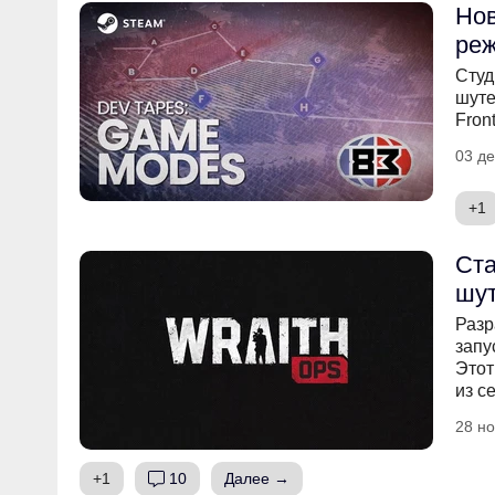
Нов
реж
Студ
шуте
Front
03 де
+1
Ста
шут
Разр
запу
Этот
из с
28 но
+1
10
Далее →