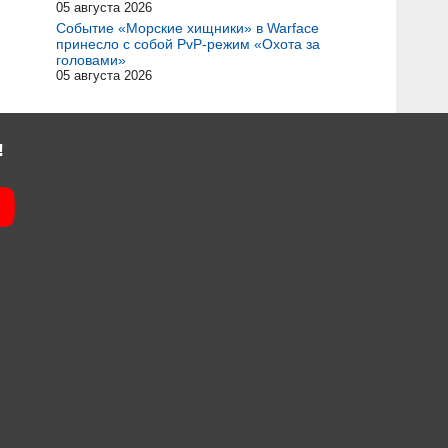
05 августа 2026
Событие «Морские хищники» в Warface
принесло с собой PvP-режим «Охота за
головами»
05 августа 2026
!