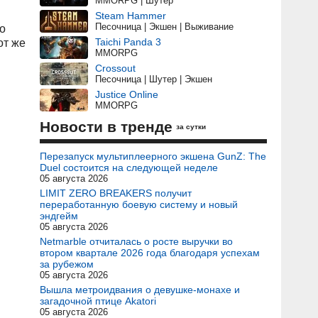
MMORPG | Шутер
Steam Hammer
Песочница | Экшен | Выживание
о
Taichi Panda 3
от же
MMORPG
Crossout
Песочница | Шутер | Экшен
Justice Online
MMORPG
Новости в тренде
за сутки
Перезапуск мультиплеерного экшена GunZ: The
Duel состоится на следующей неделе
05 августа 2026
LIMIT ZERO BREAKERS получит
переработанную боевую систему и новый
эндгейм
05 августа 2026
Netmarble отчиталась о росте выручки во
втором квартале 2026 года благодаря успехам
за рубежом
05 августа 2026
Вышла метроидвания о девушке-монахе и
загадочной птице Akatori
05 августа 2026