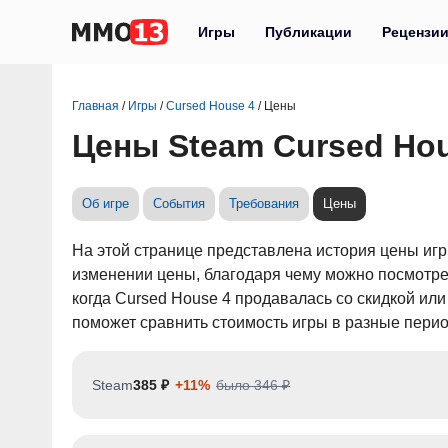
Игры
Публикации
Рецензи
Главная
/
Игры
/
Cursed House 4
/
Цены
Цены Steam Cursed Hou
Об игре
События
Требования
Цены
На этой странице представлена история цены иг
изменении цены, благодаря чему можно посмотрет
когда Cursed House 4 продавалась со скидкой ил
поможет сравнить стоимость игры в разные пери
Steam
385 ₽
+11%
было 346 ₽