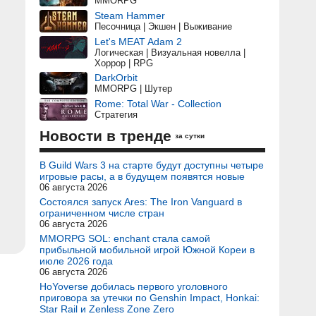
MMORPG
Steam Hammer
Песочница | Экшен | Выживание
Let's MEAT Adam 2
Логическая | Визуальная новелла |
Хоррор | RPG
DarkOrbit
MMORPG | Шутер
Rome: Total War - Collection
Стратегия
Новости в тренде
за сутки
В Guild Wars 3 на старте будут доступны четыре
игровые расы, а в будущем появятся новые
06 августа 2026
Состоялся запуск Ares: The Iron Vanguard в
ограниченном числе стран
06 августа 2026
MMORPG SOL: enchant стала самой
прибыльной мобильной игрой Южной Кореи в
июле 2026 года
06 августа 2026
HoYoverse добилась первого уголовного
приговора за утечки по Genshin Impact, Honkai:
Star Rail и Zenless Zone Zero