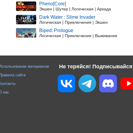
Pheno[Core]
Экшен | Шутер | Логическая | Аркада
Dark Water : Slime Invader
Логическая | Приключения | Экшен
Biped: Prologue
Логическая | Приключения | Выживание
Не теряйся! Подписывайся
Использование материалов
Правила сайта
Контакты
О нас