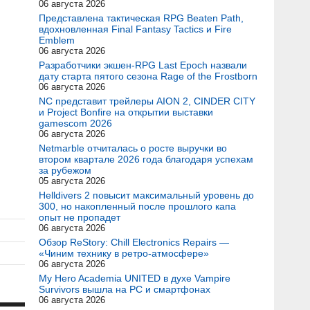
06 августа 2026
Представлена тактическая RPG Beaten Path,
вдохновленная Final Fantasy Tactics и Fire
Emblem
06 августа 2026
Разработчики экшен-RPG Last Epoch назвали
дату старта пятого сезона Rage of the Frostborn
06 августа 2026
NC представит трейлеры AION 2, CINDER CITY
и Project Bonfire на открытии выставки
gamescom 2026
06 августа 2026
Netmarble отчиталась о росте выручки во
втором квартале 2026 года благодаря успехам
за рубежом
05 августа 2026
Helldivers 2 повысит максимальный уровень до
300, но накопленный после прошлого капа
опыт не пропадет
06 августа 2026
Обзор ReStory: Chill Electronics Repairs —
«Чиним технику в ретро-атмосфере»
06 августа 2026
My Hero Academia UNITED в духе Vampire
Survivors вышла на PC и смартфонах
06 августа 2026