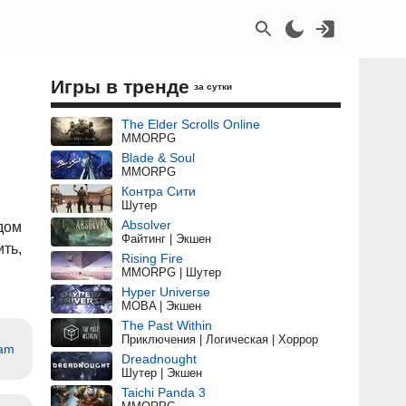
Игры в тренде
за сутки
The Elder Scrolls Online
MMORPG
Blade & Soul
MMORPG
Контра Сити
Шутер
Absolver
дом
Файтинг | Экшен
ть,
Rising Fire
MMORPG | Шутер
Hyper Universe
MOBA | Экшен
The Past Within
Приключения | Логическая | Хоррор
eam
Dreadnought
Шутер | Экшен
Taichi Panda 3