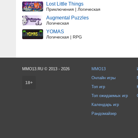
Lost Little Things
Приключения | Логическая
Augmental Puzzles
Логическая
YOMAS
Логическая | RPG
MMO13.RU © 2013 - 2026
MMO13
Онлайн игры
18+
Топ игр
Топ ожидаемых игр
Календарь игр
Рандомайзер