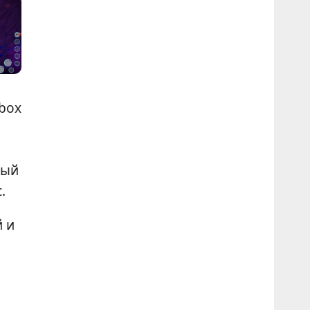
dbox
ный
.
 и