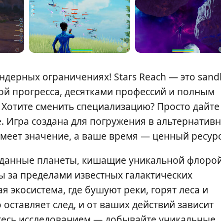
ендерных ограничениях! Stars Reach — это san
ой прогресса, десятками профессий и полным
 Хотите сменить специализацию? Просто дайте
е. Игра создана для погружения в альтернатив
меет значение, а ваше время — ценный ресурс
еданные планеты, кишащие уникальной флорой
ы за пределами известных галактических
 экосистема, где бушуют реки, горят леса и
оставляет след, и от ваших действий зависит
йтесь исследованием — добывайте уникальные