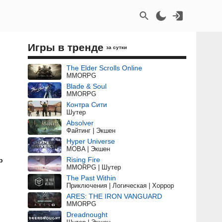
Игры в тренде
за сутки
The Elder Scrolls Online
MMORPG
Blade & Soul
MMORPG
Контра Сити
Шутер
Absolver
Файтинг | Экшен
Hyper Universe
MOBA | Экшен
Rising Fire
р
MMORPG | Шутер
The Past Within
Приключения | Логическая | Хоррор
ARES: THE IRON VANGUARD
MMORPG
Dreadnought