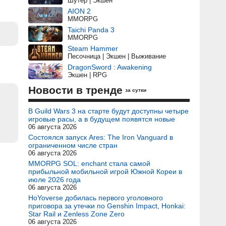
Шутер | Экшен
AION 2
MMORPG
Taichi Panda 3
MMORPG
Steam Hammer
Песочница | Экшен | Выживание
DragonSword : Awakening
Экшен | RPG
Новости в тренде
за сутки
В Guild Wars 3 на старте будут доступны четыре
игровые расы, а в будущем появятся новые
06 августа 2026
Состоялся запуск Ares: The Iron Vanguard в
ограниченном числе стран
06 августа 2026
MMORPG SOL: enchant стала самой
прибыльной мобильной игрой Южной Кореи в
июле 2026 года
06 августа 2026
HoYoverse добилась первого уголовного
приговора за утечки по Genshin Impact, Honkai:
Star Rail и Zenless Zone Zero
06 августа 2026