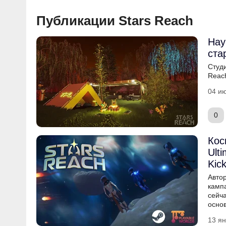
Публикации Stars Reach
Нау
ста
Студ
Reac
04 ию
0
Кос
Ult
Kick
Авто
кампа
сейч
осно
13 ян