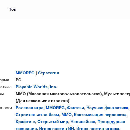
и
Топ
MMORPG
|
Стратегия
орма
PC
отчик
Playable Worlds, Inc.
ры
ММО
(
Массовая многопользовательская
),
Мультиплее
(
Для нескольких игроков
)
нности
Ролевая игра
,
MMORPG
,
Фэнтези
,
Научная фантастика
,
Строительство базы
,
ММО
,
Кастомизация персонажа
,
Крафтинг
,
Открытый мир
,
Нелинейная
,
Процедурная
генерация
,
Игрок против ИИ
,
Игрок против игрока
,