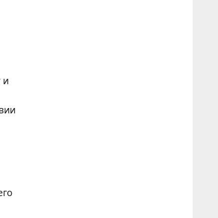
 и
вии
его