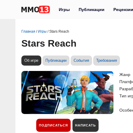
Игры
Публикации
Рецензи
Главная
/
Игры
/
Stars Reach
Stars Reach
Об игре
Публикации
События
Требования
Жанр
Платф
Разраб
Тип иг
Особе
ПОДПИСАТЬСЯ
НАПИСАТЬ