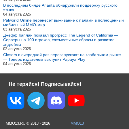
В последнем билде Ananta обнаружили поддержку русского
языка
04 августа 2026
Palworld Online перенесет выживание с палами в полноценный
мобильный MMO-мир
03 августа 2026
Джефф Каплан показал прогресс The Legend of California —
Серверы на 100 игроков, ежемесячные сбросы и развитие
эндгейма
02 августа 2026
Closers в очередной раз перезапускают на глобальном рынке
— Теперь издателем выступит Papaya Play
04 августа 2026
Не теряйся! Подписывайся!
MMO13.RU © 2013 - 2026
MMO13