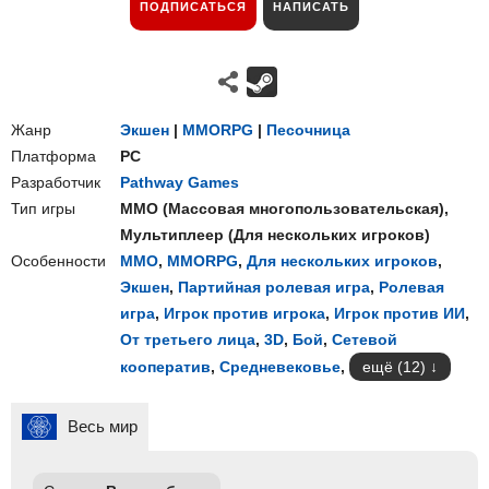
ПОДПИСАТЬСЯ
НАПИСАТЬ
Жанр
Экшен
|
MMORPG
|
Песочница
Платформа
PC
Разработчик
Pathway Games
Тип игры
ММО
(
Массовая многопользовательская
),
Мультиплеер
(
Для нескольких игроков
)
Особенности
ММО
,
MMORPG
,
Для нескольких игроков
,
Экшен
,
Партийная ролевая игра
,
Ролевая
игра
,
Игрок против игрока
,
Игрок против ИИ
,
От третьего лица
,
3D
,
Бой
,
Сетевой
кооператив
,
Средневековье
,
ещё (12)
Весь мир