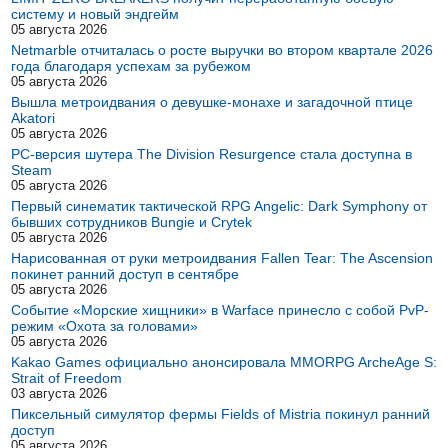
систему и новый эндгейм
05 августа 2026
Netmarble отчиталась о росте выручки во втором квартале 2026
года благодаря успехам за рубежом
05 августа 2026
Вышла метроидвания о девушке-монахе и загадочной птице
Akatori
05 августа 2026
PC-версия шутера The Division Resurgence стала доступна в
Steam
05 августа 2026
Первый синематик тактической RPG Angelic: Dark Symphony от
бывших сотрудников Bungie и Crytek
05 августа 2026
Нарисованная от руки метроидвания Fallen Tear: The Ascension
покинет ранний доступ в сентябре
05 августа 2026
Событие «Морские хищники» в Warface принесло с собой PvP-
режим «Охота за головами»
05 августа 2026
Kakao Games официально анонсировала MMORPG ArcheAge S:
Strait of Freedom
03 августа 2026
Пиксельный симулятор фермы Fields of Mistria покинул ранний
доступ
05 августа 2026