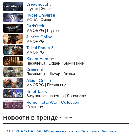
Dreadnought
Шутер | Экшен
Hyper Universe
MOBA | Экшен
DarkOrbit
MMORPG | Шутер
Justice Online
MMORPG
Taichi Panda 3
MMORPG
Steam Hammer
Песочница | Экшен | Выживание
Crossout
Песочница | Шутер | Экшен
Albion Online
MMORPG | Песочница
Hotel Tales
Визуальная новелла | Логическая
Rome: Total War - Collection
Стратегия
Новости в тренде
за сутки
LIMIT ZERO BREAKERS получит переработанную боевую