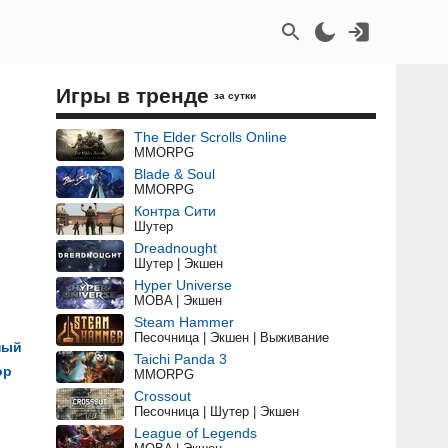
Игры в тренде
за сутки
The Elder Scrolls Online
MMORPG
Blade & Soul
MMORPG
Контра Сити
Шутер
Dreadnought
Шутер | Экшен
Hyper Universe
MOBA | Экшен
Steam Hammer
Песочница | Экшен | Выживание
ный
Taichi Panda 3
ор
MMORPG
Crossout
Песочница | Шутер | Экшен
League of Legends