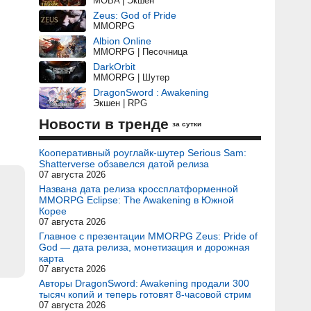
MOBA | Экшен
Zeus: God of Pride
MMORPG
Albion Online
MMORPG | Песочница
DarkOrbit
MMORPG | Шутер
DragonSword : Awakening
Экшен | RPG
Новости в тренде
за сутки
Кооперативный роуглайк-шутер Serious Sam:
Shatterverse обзавелся датой релиза
07 августа 2026
Названа дата релиза кроссплатформенной
MMORPG Eclipse: The Awakening в Южной
Корее
07 августа 2026
Главное с презентации MMORPG Zeus: Pride of
God — дата релиза, монетизация и дорожная
карта
07 августа 2026
Авторы DragonSword: Awakening продали 300
тысяч копий и теперь готовят 8-часовой стрим
07 августа 2026