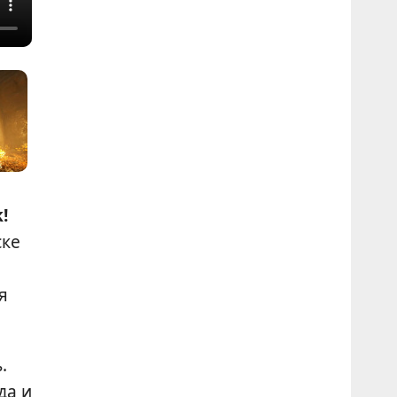
!
ске
я
.
да и