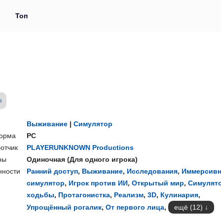
и
Топ
ы
Выживание
|
Симулятор
орма
PC
отчик
PLAYERUNKNOWN Productions
ры
Одиночная
(
Для одного игрока
)
нности
Ранний доступ
,
Выживание
,
Исследования
,
Иммерсив
симулятор
,
Игрок против ИИ
,
Открытый мир
,
Симулят
ходьбы
,
Протагонистка
,
Реализм
,
3D
,
Кулинария
,
Упрощённый рогалик
,
От первого лица
,
ещё (12)