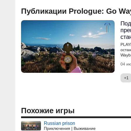
Публикации Prologue: Go Wa
Под
пре
ста
PLAY
оста
Wayb
04 ию
+1
Похожие игры
Russian prison
Приключения | Выживание