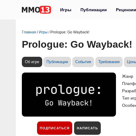
Игры
Публикации
Рецензи
Главная
/
Игры
/
Prologue: Go Wayback!
Prologue: Go Wayback!
Об игре
Публикации
События
Требования
Цен
Жанр
Платф
Разраб
Тип иг
Особе
ПОДПИСАТЬСЯ
НАПИСАТЬ