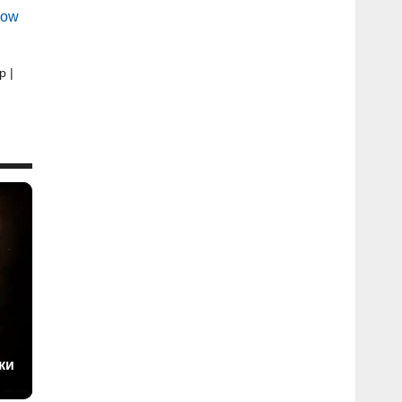
dow
р |
ки