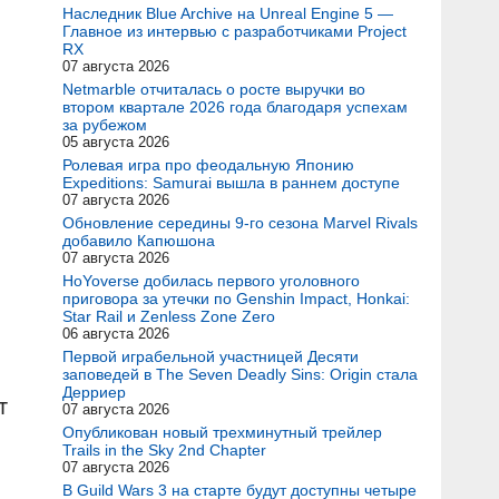
Наследник Blue Archive на Unreal Engine 5 —
Главное из интервью с разработчиками Project
RX
07 августа 2026
Netmarble отчиталась о росте выручки во
втором квартале 2026 года благодаря успехам
за рубежом
05 августа 2026
Ролевая игра про феодальную Японию
Expeditions: Samurai вышла в раннем доступе
07 августа 2026
Обновление середины 9-го сезона Marvel Rivals
добавило Капюшона
07 августа 2026
HoYoverse добилась первого уголовного
приговора за утечки по Genshin Impact, Honkai:
Star Rail и Zenless Zone Zero
06 августа 2026
Первой играбельной участницей Десяти
заповедей в The Seven Deadly Sins: Origin стала
Дерриер
т
07 августа 2026
Опубликован новый трехминутный трейлер
Trails in the Sky 2nd Chapter
07 августа 2026
В Guild Wars 3 на старте будут доступны четыре