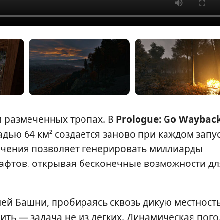
и размеченных тропах. В
Prologue: Go Wayback
дью 64 км² создается заново при каждом запу
учения позволяет генерировать миллиарды
афтов, открывая бесконечные возможности дл
ей Башни, пробираясь сквозь дикую местность
жить — задача не из легких. Динамическая пого