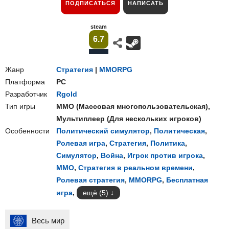
ПОДПИСАТЬСЯ
НАПИСАТЬ
steam
6.7
Жанр
Стратегия
|
MMORPG
Платформа
PC
Разработчик
Rgold
Тип игры
ММО
(
Массовая многопользовательская
),
Мультиплеер
(
Для нескольких игроков
)
Особенности
Политический симулятор
,
Политическая
,
Ролевая игра
,
Стратегия
,
Политика
,
Симулятор
,
Война
,
Игрок против игрока
,
ММО
,
Стратегия в реальном времени
,
Ролевая стратегия
,
MMORPG
,
Бесплатная
игра
,
ещё (5)
Весь мир