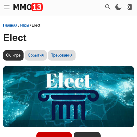
Главная
/
Игры
/
Elect
Elect
Об игре
События
Требования