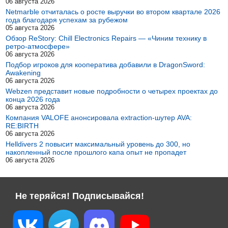
06 августа 2026
Netmarble отчиталась о росте выручки во втором квартале 2026
года благодаря успехам за рубежом
05 августа 2026
Обзор ReStory: Chill Electronics Repairs — «Чиним технику в
ретро-атмосфере»
06 августа 2026
Подбор игроков для кооператива добавили в DragonSword:
Awakening
06 августа 2026
Webzen представит новые подробности о четырех проектах до
конца 2026 года
06 августа 2026
Компания VALOFE анонсировала extraction-шутер AVA:
RE:BIRTH
06 августа 2026
Helldivers 2 повысит максимальный уровень до 300, но
накопленный после прошлого капа опыт не пропадет
06 августа 2026
Не теряйся! Подписывайся!