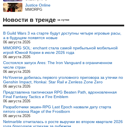
Justice Online
MMORPG
Новости в тренде
за сутки
В Guild Wars 3 на старте будут доступны четыре игровые расы,
а в будущем появятся новые
06 августа 2026
MMORPG SOL: enchant стала самой прибыльной мобильной
игрой Южной Кореи в июле 2026 года
06 августа 2026
Состоялся запуск Ares: The Iron Vanguard в ограниченном
числе стран
06 августа 2026
HoYoverse добилась первого уголовного приговора за утечки по
Genshin Impact, Honkai: Star Rail и Zenless Zone Zero
06 августа 2026
Представлена тактическая RPG Beaten Path, вдохновленная
Final Fantasy Tactics и Fire Emblem
06 августа 2026
Разработчики экшен-RPG Last Epoch назвали дату старта
пятого сезона Rage of the Frostborn
06 августа 2026
Netmarble отчиталась о росте выручки во втором квартале 2026
года благодаря успехам за рубежом