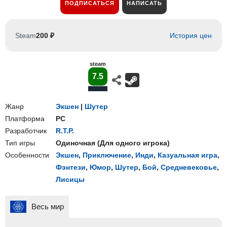
ПОДПИСАТЬСЯ
НАПИСАТЬ
Steam
200 ₽
История цен
steam
7.5
Жанр
Экшен
|
Шутер
Платформа
PC
Разработчик
R.T.P.
Тип игры
Одиночная
(
Для одного игрока
)
Особенности
Экшен
,
Приключение
,
Инди
,
Казуальная игра
,
Фэнтези
,
Юмор
,
Шутер
,
Бой
,
Средневековье
,
Лисицы
Весь мир