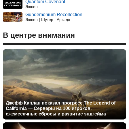
Quantum Covenant
Экшен
Gundemonium Recollection
Экшен | Шутер | Аркада
В центре внимания
Джефф Каплан показал прогресс The Legend of
California — Серверы на 100 игроков,
ежемесячные сбросы и развитие эндгейма