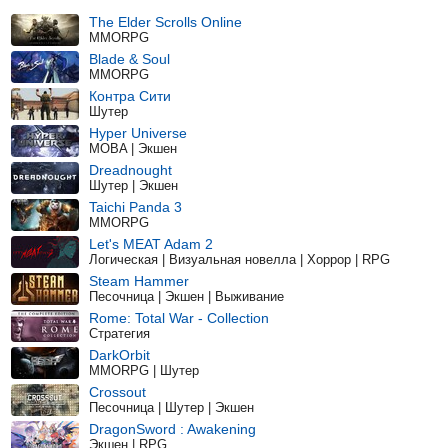
The Elder Scrolls Online
MMORPG
Blade & Soul
MMORPG
Контра Сити
Шутер
Hyper Universe
MOBA | Экшен
Dreadnought
Шутер | Экшен
Taichi Panda 3
MMORPG
Let's MEAT Adam 2
Логическая | Визуальная новелла | Хоррор | RPG
Steam Hammer
Песочница | Экшен | Выживание
Rome: Total War - Collection
Стратегия
DarkOrbit
MMORPG | Шутер
Crossout
Песочница | Шутер | Экшен
DragonSword : Awakening
Экшен | RPG