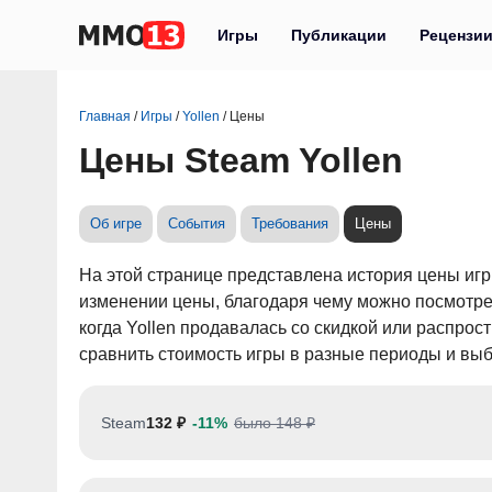
Игры
Публикации
Рецензи
Главная
/
Игры
/
Yollen
/
Цены
Цены Steam Yollen
Об игре
События
Требования
Цены
На этой странице представлена история цены иг
изменении цены, благодаря чему можно посмотрет
когда Yollen продавалась со скидкой или распро
сравнить стоимость игры в разные периоды и выб
Steam
132 ₽
-11%
было 148 ₽