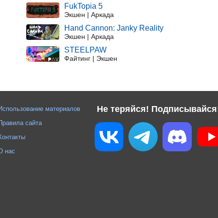
FukTopia 5
Экшен | Аркада
Hand Cannon: Janky Reality
Экшен | Аркада
STEELPAW
Файтинг | Экшен
Не теряйся! Подписывайся
Использование материалов
Правила сайта
Контакты
О нас