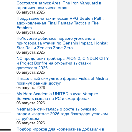
Состоялся запуск Ares: The Iron Vanguard в
ограниченном числе стран
06 августа 2026
Представлена тактическая RPG Beaten Path,
вдохновленная Final Fantasy Tactics и Fire
Emblem
06 августа 2026
HoYoverse добилась первого уголовного
приговора за утечки по Genshin Impact, Honkai:
Star Rail и Zenless Zone Zero
06 августа 2026
NC представит трейлеры AION 2, CINDER CITY
и Project Bonfire на открытии выставки
gamescom 2026
06 августа 2026
Пиксельный симулятор фермы Fields of Mistria
покинул ранний доступ
05 августа 2026
My Hero Academia UNITED в духе Vampire
Survivors вышла на PC и смартфонах
06 августа 2026
Netmarble отчиталась о росте выручки во
втором квартале 2026 года благодаря успехам
за рубежом
05 августа 2026
Подбор игроков для кооператива добавили в