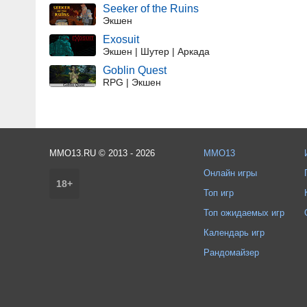
Seeker of the Ruins
Экшен
Exosuit
Экшен | Шутер | Аркада
Goblin Quest
RPG | Экшен
MMO13.RU © 2013 - 2026
MMO13
Онлайн игры
18+
Топ игр
Топ ожидаемых игр
Календарь игр
Рандомайзер