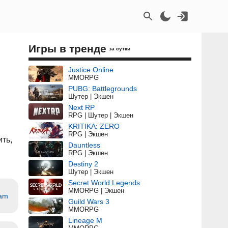
Игры в тренде
за сутки
Justice Online
MMORPG
PUBG: Battlegrounds
Шутер | Экшен
Next RP
RPG | Шутер | Экшен
KRITIKA: ZERO
RPG | Экшен
ть,
Dauntless
RPG | Экшен
Destiny 2
Шутер | Экшен
Secret World Legends
MMORPG | Экшен
eam
Guild Wars 3
MMORPG
Lineage M