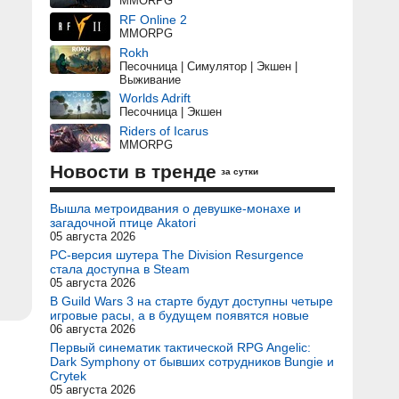
MMORPG
RF Online 2
MMORPG
Rokh
Песочница | Симулятор | Экшен |
Выживание
Worlds Adrift
Песочница | Экшен
Riders of Icarus
MMORPG
Новости в тренде
за сутки
Вышла метроидвания о девушке-монахе и
загадочной птице Akatori
05 августа 2026
PC-версия шутера The Division Resurgence
стала доступна в Steam
05 августа 2026
В Guild Wars 3 на старте будут доступны четыре
игровые расы, а в будущем появятся новые
06 августа 2026
Первый синематик тактической RPG Angelic:
Dark Symphony от бывших сотрудников Bungie и
Crytek
05 августа 2026