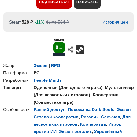
ПОДПИСАТЬСЯ
НАПИСАТЬ
Steam
528 ₽
-11%
было 594 ₽
История цен
steam
9.1
Жанр
Экшен
|
RPG
Платформа
PC
Разработчик
Feeble Minds
Тип игры
Одиночная
(
Для одного игрока
),
Мультиплеер
(
Для нескольких игроков
),
Кооператив
(
Совместная игра
)
Особенности
Ранний доступ
,
Похожа на Dark Souls
,
Экшен
,
Сетевой кооператив
,
Рогалик
,
Сложная
,
Для
нескольких игроков
,
Кооператив
,
Игрок
против ИИ
,
Экшен-рогалик
,
Упрощённый