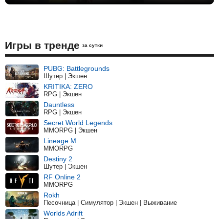
Игры в тренде
за сутки
PUBG: Battlegrounds
Шутер | Экшен
KRITIKA: ZERO
RPG | Экшен
Dauntless
RPG | Экшен
Secret World Legends
MMORPG | Экшен
Lineage M
MMORPG
Destiny 2
Шутер | Экшен
RF Online 2
MMORPG
Rokh
Песочница | Симулятор | Экшен | Выживание
Worlds Adrift