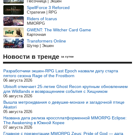
Песочница | Экшен
SpellForce 3 Reforced
Стратегия | RPG
Riders of Icarus
MMORPG
GWENT: The Witcher Card Game
Карточная
Transformers Online
Шутер | Экшен
Новости в тренде
за сутки
Разработчики экшен-RPG Last Epoch назвали дату старта
пятого сезона Rage of the Frostborn
06 августа 2026
Ubisoft отмечает 25-летие Ghost Recon крупным обновлением
для Wildlands и возвращением события с Хищником
06 августа 2026
Вышла метроидвания о девушке-монахе и загадочной птице
Akatori
05 августа 2026
Названа дата релиза кроссплатформенной MMORPG Eclipse:
The Awakening в Южной Корее
07 августа 2026
Главное с презентации MMORPG Zeus: Pride of God — дата