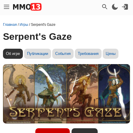
Главная
/
Игры
/
Serpent's Gaze
Serpent's Gaze
Об игре
Публикации
События
Требования
Цены