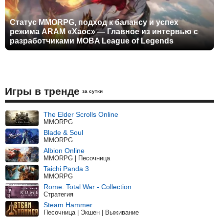
Статус MMORPG, подход к балансу и успех
режима ARAM «Хаос» — Главное из интервью с
разработчиками MOBA League of Legends
Игры в тренде
за сутки
The Elder Scrolls Online
MMORPG
Blade & Soul
MMORPG
Albion Online
MMORPG | Песочница
Taichi Panda 3
MMORPG
Rome: Total War - Collection
Стратегия
Steam Hammer
Песочница | Экшен | Выживание