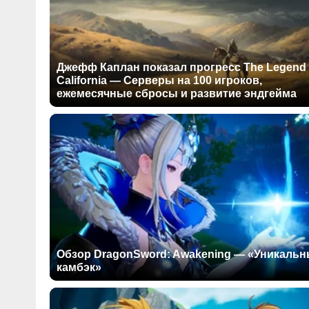
Джефф Каплан показал прогресс The Legend 
California — Серверы на 100 игроков,
ежемесячные сбросы и развитие эндгейма
Обзор DragonSword: Awakening — «Уникаль
камбэк»