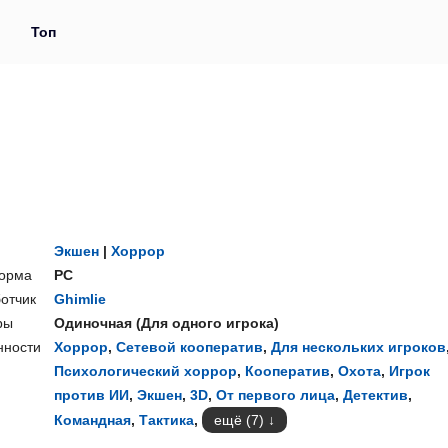
и
Топ
Экшен
|
Хоррор
орма
PC
отчик
Ghimlie
ры
Одиночная
(
Для одного игрока
)
нности
Хоррор
,
Сетевой кооператив
,
Для нескольких игроков
Психологический хоррор
,
Кооператив
,
Охота
,
Игрок
против ИИ
,
Экшен
,
3D
,
От первого лица
,
Детектив
,
Командная
,
Тактика
,
ещё (7)