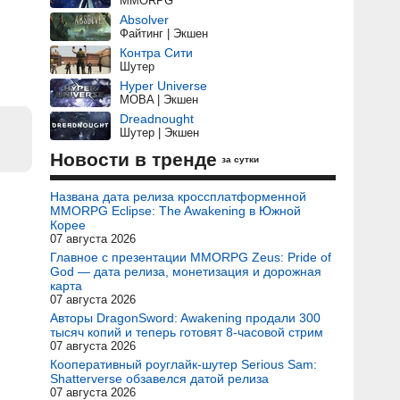
MMORPG
Absolver
Файтинг | Экшен
Контра Сити
Шутер
Hyper Universe
MOBA | Экшен
Dreadnought
Шутер | Экшен
Новости в тренде
за сутки
Названа дата релиза кроссплатформенной
MMORPG Eclipse: The Awakening в Южной
Корее
07 августа 2026
Главное с презентации MMORPG Zeus: Pride of
God — дата релиза, монетизация и дорожная
карта
07 августа 2026
Авторы DragonSword: Awakening продали 300
тысяч копий и теперь готовят 8-часовой стрим
07 августа 2026
Кооперативный роуглайк-шутер Serious Sam:
Shatterverse обзавелся датой релиза
07 августа 2026