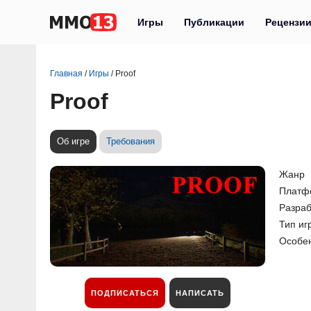
Игры
Публикации
Рецензи
Главная
/
Игры
/
Proof
Proof
Об игре
Требования
Жанр
Платф
Разраб
Тип иг
Особе
ПОДПИСАТЬСЯ
НАПИСАТЬ