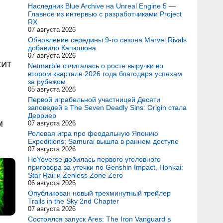
Наследник Blue Archive на Unreal Engine 5 —
Главное из интервью с разработчиками Project
RX
07 августа 2026
Обновление середины 9-го сезона Marvel Rivals
добавило Капюшона
07 августа 2026
сит
Netmarble отчиталась о росте выручки во
втором квартале 2026 года благодаря успехам
за рубежом
05 августа 2026
Первой играбельной участницей Десяти
заповедей в The Seven Deadly Sins: Origin стала
Дерриер
м
07 августа 2026
Ролевая игра про феодальную Японию
Expeditions: Samurai вышла в раннем доступе
07 августа 2026
HoYoverse добилась первого уголовного
приговора за утечки по Genshin Impact, Honkai:
Star Rail и Zenless Zone Zero
06 августа 2026
Опубликован новый трехминутный трейлер
Trails in the Sky 2nd Chapter
07 августа 2026
Состоялся запуск Ares: The Iron Vanguard в