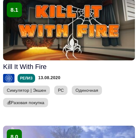
8.1
Kill It With Fire
13.08.2020
РЕЛИЗ
Симулятор
|
Экшен
PC
Одиночная
💰
Разовая покупка
8.0