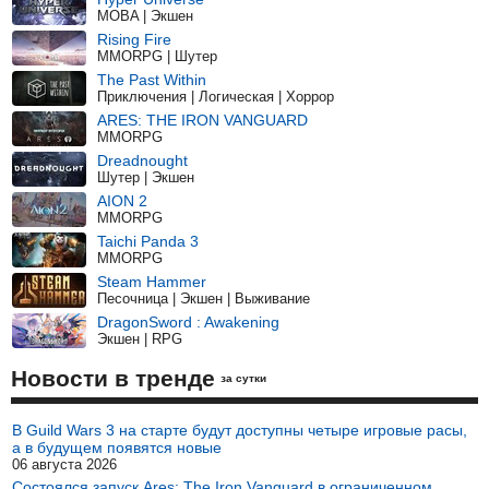
MOBA | Экшен
Rising Fire
MMORPG | Шутер
The Past Within
Приключения | Логическая | Хоррор
ARES: THE IRON VANGUARD
MMORPG
Dreadnought
Шутер | Экшен
AION 2
MMORPG
Taichi Panda 3
MMORPG
Steam Hammer
Песочница | Экшен | Выживание
DragonSword : Awakening
Экшен | RPG
Новости в тренде
за сутки
В Guild Wars 3 на старте будут доступны четыре игровые расы,
а в будущем появятся новые
06 августа 2026
Состоялся запуск Ares: The Iron Vanguard в ограниченном