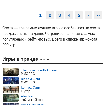
1
2
3
4
5
›
››
Охота — все самые лучшие игры с особенностью охота
представлены на данной странице, начиная с самых
популярных и рейтинговых. Всего в списке игр «охота»
200 игр.
Игры в тренде
за сутки
The Elder Scrolls Online
MMORPG
Blade & Soul
MMORPG
Контра Сити
Шутер
Absolver
Файтинг | Экшен
Hyper Universe