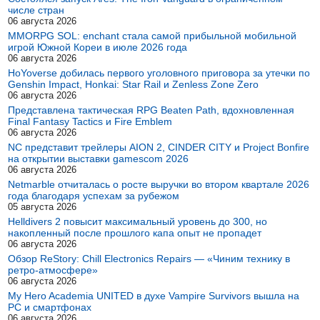
числе стран
06 августа 2026
MMORPG SOL: enchant стала самой прибыльной мобильной
игрой Южной Кореи в июле 2026 года
06 августа 2026
HoYoverse добилась первого уголовного приговора за утечки по
Genshin Impact, Honkai: Star Rail и Zenless Zone Zero
06 августа 2026
Представлена тактическая RPG Beaten Path, вдохновленная
Final Fantasy Tactics и Fire Emblem
06 августа 2026
NC представит трейлеры AION 2, CINDER CITY и Project Bonfire
на открытии выставки gamescom 2026
06 августа 2026
Netmarble отчиталась о росте выручки во втором квартале 2026
года благодаря успехам за рубежом
05 августа 2026
Helldivers 2 повысит максимальный уровень до 300, но
накопленный после прошлого капа опыт не пропадет
06 августа 2026
Обзор ReStory: Chill Electronics Repairs — «Чиним технику в
ретро-атмосфере»
06 августа 2026
My Hero Academia UNITED в духе Vampire Survivors вышла на
PC и смартфонах
06 августа 2026