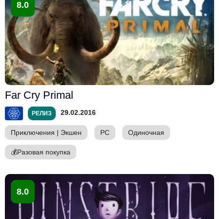
8.0
Far Cry Primal
29.02.2016
РЕЛИЗ
Приключения
|
Экшен
PC
Одиночная
💰
Разовая покупка
8.0