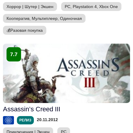
Хоррор
|
Шутер
|
Экшен
PC, Playstation 4, Xbox One
Кооператив, Мультиплеер, Одиночная
💰
Разовая покупка
7.7
Assassin’s Creed III
20.11.2012
РЕЛИЗ
Приключения
|
Экшен
PC