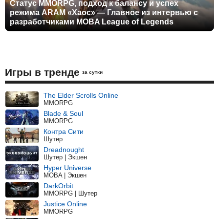
Статус MMORPG, подход к балансу и успех
режима ARAM «Хаос» — Главное из интервью с
разработчиками MOBA League of Legends
Игры в тренде
за сутки
The Elder Scrolls Online
MMORPG
Blade & Soul
MMORPG
Контра Сити
Шутер
Dreadnought
Шутер | Экшен
Hyper Universe
MOBA | Экшен
DarkOrbit
MMORPG | Шутер
Justice Online
MMORPG