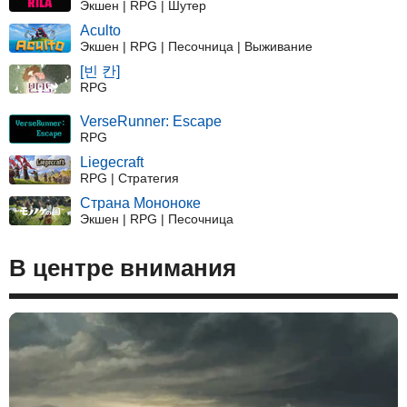
Экшен | RPG | Шутер
Aculto
Экшен | RPG | Песочница | Выживание
[빈 칸]
RPG
VerseRunner: Escape
RPG
Liegecraft
RPG | Стратегия
Страна Мононоке
Экшен | RPG | Песочница
В центре внимания