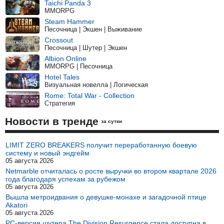
Taichi Panda 3
MMORPG
Steam Hammer
Песочница | Экшен | Выживание
Crossout
Песочница | Шутер | Экшен
Albion Online
MMORPG | Песочница
Hotel Tales
Визуальная новелла | Логическая
Rome: Total War - Collection
Стратегия
Новости в тренде
за сутки
LIMIT ZERO BREAKERS получит переработанную боевую
систему и новый эндгейм
05 августа 2026
Netmarble отчиталась о росте выручки во втором квартале 2026
года благодаря успехам за рубежом
05 августа 2026
Вышла метроидвания о девушке-монахе и загадочной птице
Akatori
05 августа 2026
PC-версия шутера The Division Resurgence стала доступна в