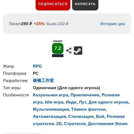
ПОДПИСАТЬСЯ
НАПИСАТЬ
Steam
290 ₽
+25%
было 232 ₽
История цен
steam
7.2
Жанр
RPG
Платформа
PC
Разработчик
棱镜工作室
Тип игры
Одиночная
(
Для одного игрока
)
Особенности
Казуальная игра
,
Приключение
,
Ролевая
игра
,
Idle-игра
,
Инди
,
Лут
,
Для одного игрока
,
Мультипликация
,
Тёмное фэнтези
,
Автоматизация
,
Стилизация
,
Бой
,
Ролевая
стратегия
,
2D
,
Стратегия
,
Достижения Steam