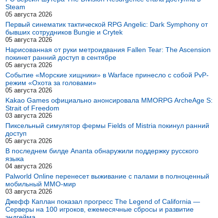
Steam
05 августа 2026
Первый синематик тактической RPG Angelic: Dark Symphony от
бывших сотрудников Bungie и Crytek
05 августа 2026
Нарисованная от руки метроидвания Fallen Tear: The Ascension
покинет ранний доступ в сентябре
05 августа 2026
Событие «Морские хищники» в Warface принесло с собой PvP-
режим «Охота за головами»
05 августа 2026
Kakao Games официально анонсировала MMORPG ArcheAge S:
Strait of Freedom
03 августа 2026
Пиксельный симулятор фермы Fields of Mistria покинул ранний
доступ
05 августа 2026
В последнем билде Ananta обнаружили поддержку русского
языка
04 августа 2026
Palworld Online перенесет выживание с палами в полноценный
мобильный MMO-мир
03 августа 2026
Джефф Каплан показал прогресс The Legend of California —
Серверы на 100 игроков, ежемесячные сбросы и развитие
эндгейма