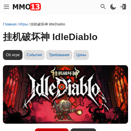
Главная
/
Игры
/
挂机破坏神 IdleDiablo
挂机破坏神 IdleDiablo
Об игре
События
Требования
Цены