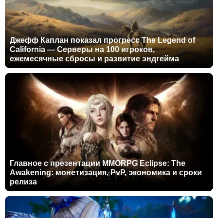
Джефф Каплан показал прогресс The Legend of
California — Серверы на 100 игроков,
ежемесячные сбросы и развитие эндгейма
Главное с презентации MMORPG Eclipse: The
Awakening: монетизация, PvP, экономика и сроки
релиза