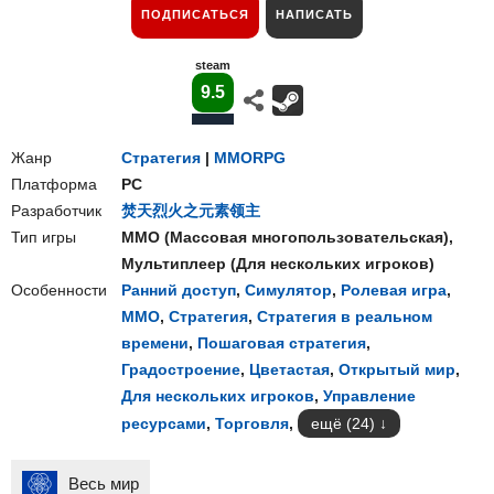
ПОДПИСАТЬСЯ
НАПИСАТЬ
steam
9.5
Жанр
Стратегия
|
MMORPG
Платформа
PC
Разработчик
焚天烈火之元素领主
Тип игры
ММО
(
Массовая многопользовательская
),
Мультиплеер
(
Для нескольких игроков
)
Особенности
Ранний доступ
,
Симулятор
,
Ролевая игра
,
ММО
,
Стратегия
,
Стратегия в реальном
времени
,
Пошаговая стратегия
,
Градостроение
,
Цветастая
,
Открытый мир
,
Для нескольких игроков
,
Управление
ресурсами
,
Торговля
,
ещё (24)
Весь мир