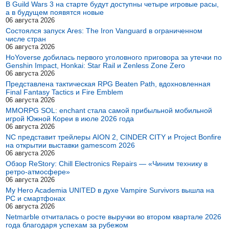
В Guild Wars 3 на старте будут доступны четыре игровые расы,
а в будущем появятся новые
06 августа 2026
Состоялся запуск Ares: The Iron Vanguard в ограниченном
числе стран
06 августа 2026
HoYoverse добилась первого уголовного приговора за утечки по
Genshin Impact, Honkai: Star Rail и Zenless Zone Zero
06 августа 2026
Представлена тактическая RPG Beaten Path, вдохновленная
Final Fantasy Tactics и Fire Emblem
06 августа 2026
MMORPG SOL: enchant стала самой прибыльной мобильной
игрой Южной Кореи в июле 2026 года
06 августа 2026
NC представит трейлеры AION 2, CINDER CITY и Project Bonfire
на открытии выставки gamescom 2026
06 августа 2026
Обзор ReStory: Chill Electronics Repairs — «Чиним технику в
ретро-атмосфере»
06 августа 2026
My Hero Academia UNITED в духе Vampire Survivors вышла на
PC и смартфонах
06 августа 2026
Netmarble отчиталась о росте выручки во втором квартале 2026
года благодаря успехам за рубежом