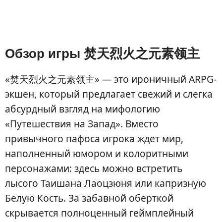
Обзор игры 焚天烈火之元素领主
«焚天烈火之元素领主» — это ироничный ARPG-
экшен, который предлагает свежий и слегка
абсурдный взгляд на мифологию
«Путешествия на Запад». Вместо
привычного пафоса игрока ждет мир,
наполненный юмором и колоритными
персонажами: здесь можно встретить
лысого Таишана Лаоцзюня или капризную
Белую Кость. За забавной оберткой
скрывается полноценный геймплейный