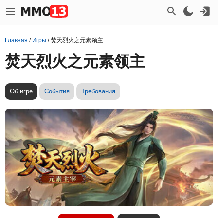
Главная
/
Игры
/
焚天烈火之元素领主
焚天烈火之元素领主
Об игре
События
Требования