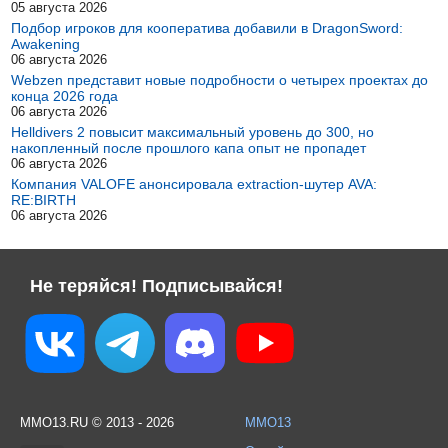
05 августа 2026
Подбор игроков для кооператива добавили в DragonSword:
Awakening
06 августа 2026
Webzen представит новые подробности о четырех проектах до
конца 2026 года
06 августа 2026
Helldivers 2 повысит максимальный уровень до 300, но
накопленный после прошлого капа опыт не пропадет
06 августа 2026
Компания VALOFE анонсировала extraction-шутер AVA:
RE:BIRTH
06 августа 2026
Не теряйся! Подписывайся!
MMO13.RU © 2013 - 2026
MMO13