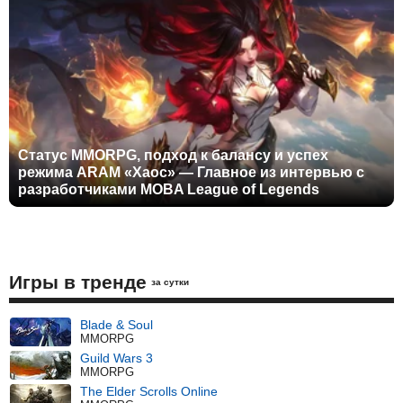
Статус MMORPG, подход к балансу и успех
режима ARAM «Хаос» — Главное из интервью с
разработчиками MOBA League of Legends
Игры в тренде
за сутки
Blade & Soul
MMORPG
Guild Wars 3
MMORPG
The Elder Scrolls Online