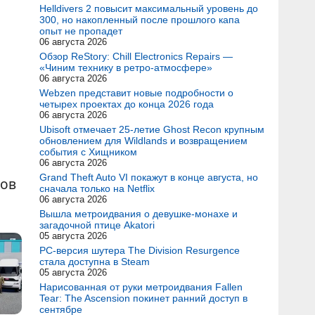
Helldivers 2 повысит максимальный уровень до
300, но накопленный после прошлого капа
опыт не пропадет
06 августа 2026
Обзор ReStory: Chill Electronics Repairs —
«Чиним технику в ретро-атмосфере»
06 августа 2026
Webzen представит новые подробности о
четырех проектах до конца 2026 года
06 августа 2026
Ubisoft отмечает 25-летие Ghost Recon крупным
обновлением для Wildlands и возвращением
события с Хищником
06 августа 2026
Grand Theft Auto VI покажут в конце августа, но
ков
сначала только на Netflix
06 августа 2026
Вышла метроидвания о девушке-монахе и
загадочной птице Akatori
05 августа 2026
PC-версия шутера The Division Resurgence
стала доступна в Steam
05 августа 2026
Нарисованная от руки метроидвания Fallen
Tear: The Ascension покинет ранний доступ в
сентябре