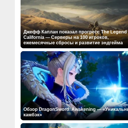
Джефф Каплан показал прогресс The Legend 
California — Серверы на 100 игроков,
ежемесячные сбросы и развитие эндгейма
Обзор DragonSword: Awakening — «Уникаль
камбэк»