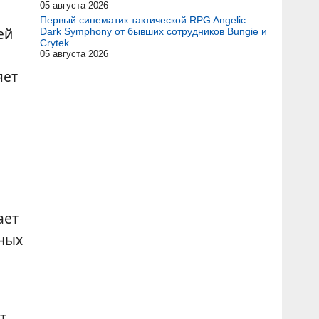
05 августа 2026
Первый синематик тактической RPG Angelic:
ей
Dark Symphony от бывших сотрудников Bungie и
Crytek
05 августа 2026
яет
ю
ает
ных
т