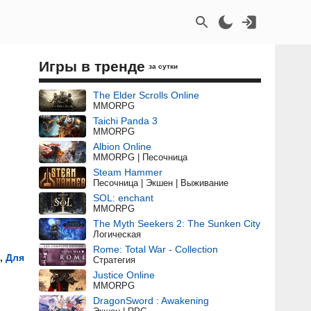
Игры в тренде
за сутки
The Elder Scrolls Online
MMORPG
Taichi Panda 3
MMORPG
Albion Online
MMORPG | Песочница
Steam Hammer
Песочница | Экшен | Выживание
SOL: enchant
MMORPG
The Myth Seekers 2: The Sunken City
Логическая
Rome: Total War - Collection
,
Для
Стратегия
Justice Online
MMORPG
DragonSword : Awakening