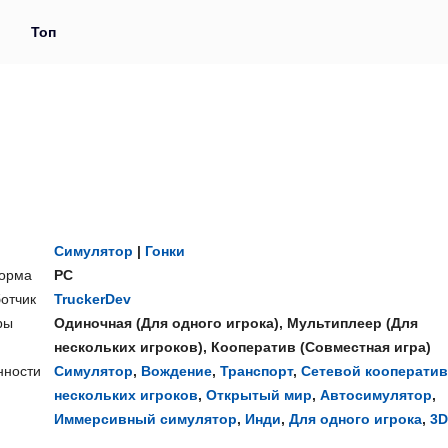
и
Топ
Симулятор
|
Гонки
орма
PC
отчик
TruckerDev
ры
Одиночная
(
Для одного игрока
),
Мультиплеер
(
Для
нескольких игроков
),
Кооператив
(
Совместная игра
)
нности
Симулятор
,
Вождение
,
Транспорт
,
Сетевой кооператив
нескольких игроков
,
Открытый мир
,
Автосимулятор
,
Иммерсивный симулятор
,
Инди
,
Для одного игрока
,
3D