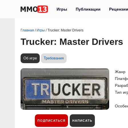
Игры
Публикации
Рецензи
Главная
/
Игры
/
Trucker: Master Drivers
Trucker: Master Drivers
Об игре
Требования
Жанр
Платф
Разраб
Тип иг
Особе
ПОДПИСАТЬСЯ
НАПИСАТЬ