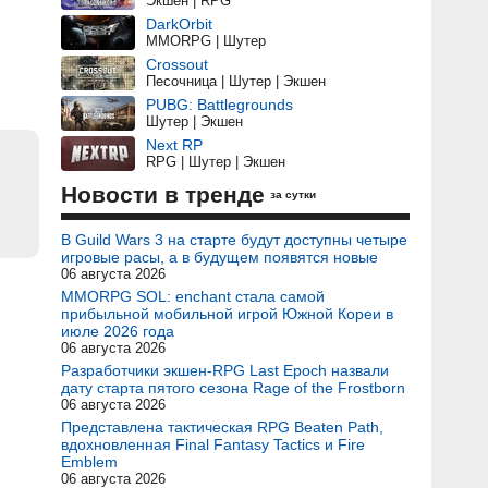
Экшен | RPG
DarkOrbit
MMORPG | Шутер
Crossout
Песочница | Шутер | Экшен
PUBG: Battlegrounds
Шутер | Экшен
Next RP
RPG | Шутер | Экшен
Новости в тренде
за сутки
В Guild Wars 3 на старте будут доступны четыре
игровые расы, а в будущем появятся новые
06 августа 2026
MMORPG SOL: enchant стала самой
прибыльной мобильной игрой Южной Кореи в
июле 2026 года
06 августа 2026
Разработчики экшен-RPG Last Epoch назвали
дату старта пятого сезона Rage of the Frostborn
06 августа 2026
Представлена тактическая RPG Beaten Path,
вдохновленная Final Fantasy Tactics и Fire
Emblem
06 августа 2026