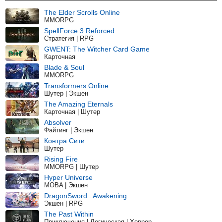
The Elder Scrolls Online
MMORPG
SpellForce 3 Reforced
Стратегия | RPG
GWENT: The Witcher Card Game
Карточная
Blade & Soul
MMORPG
Transformers Online
Шутер | Экшен
The Amazing Eternals
Карточная | Шутер
Absolver
Файтинг | Экшен
Контра Сити
Шутер
Rising Fire
MMORPG | Шутер
Hyper Universe
MOBA | Экшен
DragonSword : Awakening
Экшен | RPG
The Past Within
Приключения | Логическая | Хоррор