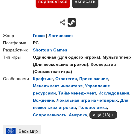
ПОДПИСАТЬСЯ
НАПИСАТЬ
Жанр
Гонки
|
Логическая
Платформа
PC
Разработчик
Shortgun Games
Тип игры
Одиночная
(
Для одного игрока
),
Мультиплеер
(
Для нескольких игроков
),
Кооператив
(
Совместная игра
)
Особенности
Крафтинг
,
Стратегия
,
Приключение
,
Менеджмент инвентаря
,
Управление
ресурсами
,
Тайм-менеджмент
,
Исследования
,
Вождение
,
Локальная игра на четверых
,
Для
нескольких игроков
,
Головоломка
,
Современность
,
Америка
,
ещё (18)
Весь мир