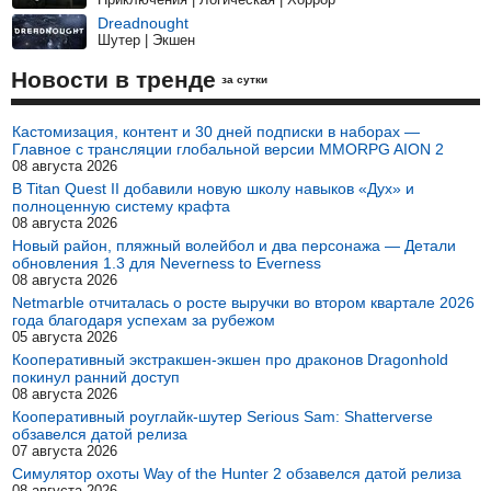
Dreadnought
Шутер | Экшен
Новости в тренде
за сутки
Кастомизация, контент и 30 дней подписки в наборах —
Главное с трансляции глобальной версии MMORPG AION 2
08 августа 2026
В Titan Quest II добавили новую школу навыков «Дух» и
полноценную систему крафта
08 августа 2026
Новый район, пляжный волейбол и два персонажа — Детали
обновления 1.3 для Neverness to Everness
08 августа 2026
Netmarble отчиталась о росте выручки во втором квартале 2026
года благодаря успехам за рубежом
05 августа 2026
Кооперативный экстракшен-экшен про драконов Dragonhold
покинул ранний доступ
08 августа 2026
Кооперативный роуглайк-шутер Serious Sam: Shatterverse
обзавелся датой релиза
07 августа 2026
Симулятор охоты Way of the Hunter 2 обзавелся датой релиза
08 августа 2026