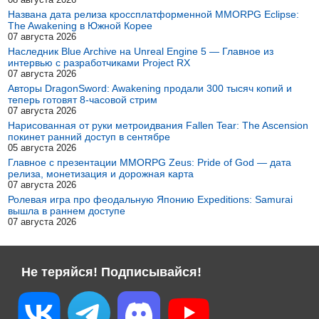
Названа дата релиза кроссплатформенной MMORPG Eclipse:
The Awakening в Южной Корее
07 августа 2026
Наследник Blue Archive на Unreal Engine 5 — Главное из
интервью с разработчиками Project RX
07 августа 2026
Авторы DragonSword: Awakening продали 300 тысяч копий и
теперь готовят 8-часовой стрим
07 августа 2026
Нарисованная от руки метроидвания Fallen Tear: The Ascension
покинет ранний доступ в сентябре
05 августа 2026
Главное с презентации MMORPG Zeus: Pride of God — дата
релиза, монетизация и дорожная карта
07 августа 2026
Ролевая игра про феодальную Японию Expeditions: Samurai
вышла в раннем доступе
07 августа 2026
Не теряйся! Подписывайся!