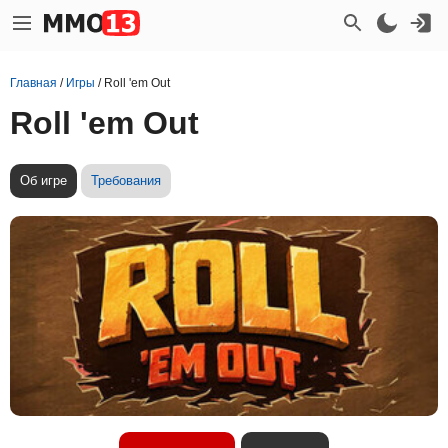
Главная
/
Игры
/
Roll 'em Out
Roll 'em Out
Об игре
Требования