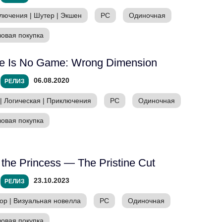
лючения
|
Шутер
|
Экшен
PC
Одиночная
зовая покупка
e Is No Game: Wrong Dimension
06.08.2020
РЕЛИЗ
|
Логическая
|
Приключения
PC
Одиночная
зовая покупка
 the Princess — The Pristine Cut
23.10.2023
РЕЛИЗ
ор
|
Визуальная новелла
PC
Одиночная
зовая покупка