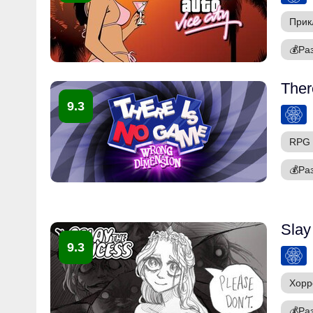
Прик
💰
Ра
Ther
9.3
RPG
💰
Ра
Slay
9.3
Хорр
💰
Ра