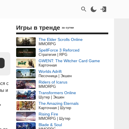
Игры в тренде
за сутки
The Elder Scrolls Online
MMORPG
SpellForce 3 Reforced
Стратегия | RPG
GWENT: The Witcher Card Game
Карточная
Worlds Adrift
Песочница | Экшен
Riders of Icarus
ся с
MMORPG
мы и
Transformers Online
Шутер | Экшен
The Amazing Eternals
ь
Карточная | Шутер
Rising Fire
MMORPG | Шутер
Blade & Soul