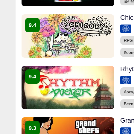
💰
Ра
Chic
9.4
RPG
Кооп
Rhyt
9.4
Арка
Бесп
Gran
9.3