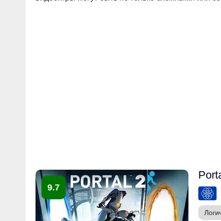
Port
9.7
Логи