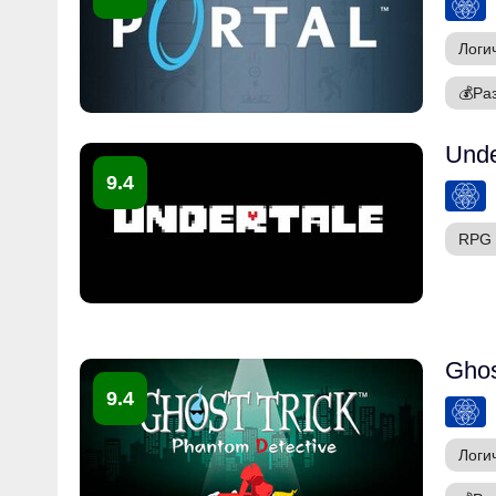
Логи
💰
Ра
Unde
9.4
RPG
Ghos
9.4
Логи