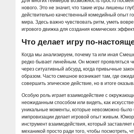
Для многих геймеров возможность просто посмея
нового. Это не значит, что такие игры лишены гл
действительно качественный комедийный опыт го
мира. Здесь важно чувствовать ритм, уметь вовр
игрового движка для создания комических эффект
Что делает игру по-настоящ
Когда мы анализируем, почему та или иная Смешн
редко бывает линейным. Он может проявляться че
через ситуативный абсурд, когда привычные зак
образом. Часто смешное возникает там, где ожид
совершить эпическое действие, но в итоге оказыв
Особую роль играет взаимодействие с окружающ
неожиданным способом или видеть, как искусстве
уникальные моменты, которые невозможно было б
импровизации делает игровой опыт живым. Юмор 
инструмент взаимодействия, который заставляет
механикой просто ради того, чтобы посмотреть, чт