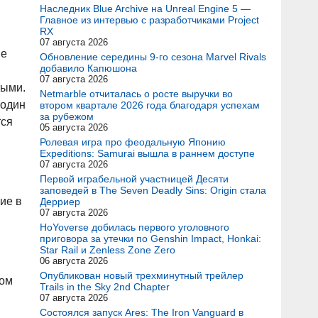
Наследник Blue Archive на Unreal Engine 5 —
Главное из интервью с разработчиками Project
RX
07 августа 2026
ые
Обновление середины 9-го сезона Marvel Rivals
добавило Капюшона
07 августа 2026
ными.
Netmarble отчиталась о росте выручки во
 один
втором квартале 2026 года благодаря успехам
за рубежом
тся
05 августа 2026
Ролевая игра про феодальную Японию
Expeditions: Samurai вышла в раннем доступе
07 августа 2026
Первой играбельной участницей Десяти
заповедей в The Seven Deadly Sins: Origin стала
ие в
Дерриер
07 августа 2026
HoYoverse добилась первого уголовного
приговора за утечки по Genshin Impact, Honkai:
Star Rail и Zenless Zone Zero
06 августа 2026
Опубликован новый трехминутный трейлер
ром
Trails in the Sky 2nd Chapter
07 августа 2026
Состоялся запуск Ares: The Iron Vanguard в