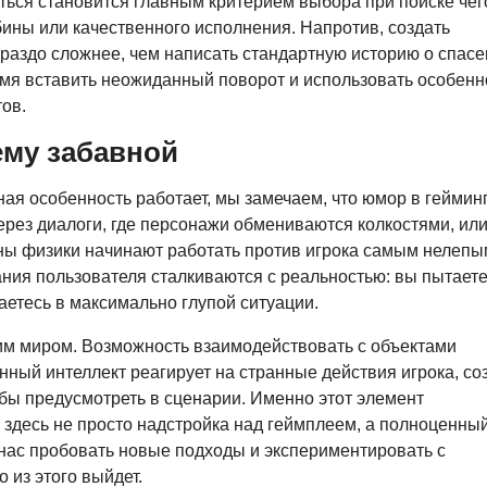
ться становится главным критерием выбора при поиске чег
убины или качественного исполнения. Напротив, создать
раздо сложнее, чем написать стандартную историю о спас
емя вставить неожиданный поворот и использовать особенн
ов.
ему забавной
ая особенность работает, мы замечаем, что юмор в геймин
рез диалоги, где персонажи обмениваются колкостями, ил
оны физики начинают работать против игрока самым нелепы
ания пользователя сталкиваются с реальностью: вы пытает
аетесь в максимально глупой ситуации.
им миром. Возможность взаимодействовать с объектами
нный интеллект реагирует на странные действия игрока, со
ы предусмотреть в сценарии. Именно этот элемент
здесь не просто надстройка над геймплеем, а полноценны
 нас пробовать новые подходы и экспериментировать с
о из этого выйдет.