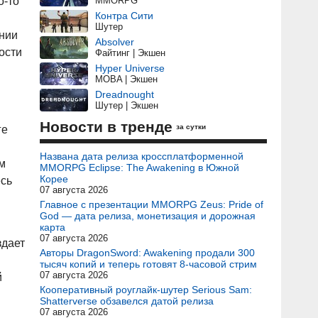
о-то
MMORPG
Контра Сити
Шутер
ении
Absolver
ости
Файтинг | Экшен
Hyper Universe
MOBA | Экшен
Dreadnought
Шутер | Экшен
Новости в тренде
за сутки
ге
и
Названа дата релиза кроссплатформенной
м
MMORPG Eclipse: The Awakening в Южной
Корее
есь
07 августа 2026
Главное с презентации MMORPG Zeus: Pride of
God — дата релиза, монетизация и дорожная
карта
07 августа 2026
здает
Авторы DragonSword: Awakening продали 300
тысяч копий и теперь готовят 8-часовой стрим
07 августа 2026
й
Кооперативный роуглайк-шутер Serious Sam:
Shatterverse обзавелся датой релиза
07 августа 2026