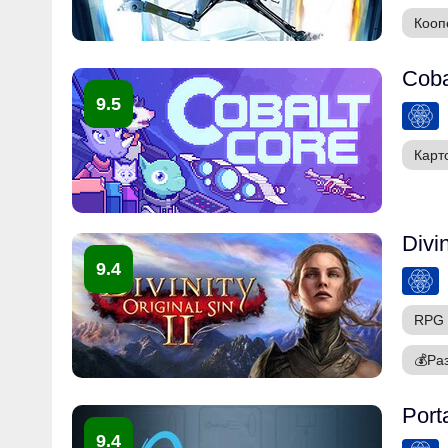
Кооп
Coba
9.5
Карт
Divin
9.4
RPG
💰
Ра
Port
9.4