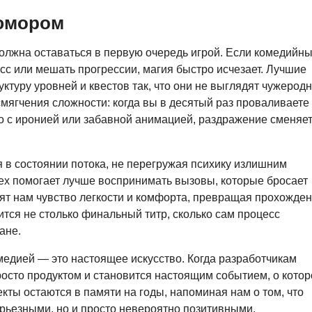
 юмором
олжна оставаться в первую очередь игрой. Если комедийн
с или мешать прогрессии, магия быстро исчезает. Лучшие
ктуру уровней и квестов так, что они не выглядят чужерод
мягчения сложности: когда вы в десятый раз проваливаете
это с иронией или забавной анимацией, раздражение сменяе
я в состоянии потока, не перегружая психику излишним
х помогает лучше воспринимать вызовы, которые бросает
рят нам чувство легкости и комфорта, превращая прохожден
ится не столько финальный титр, сколько сам процесс
ане.
медией — это настоящее искусство. Когда разработчикам
просто продуктом и становится настоящим событием, о кото
кты остаются в памяти на годы, напоминая нам о том, что
рьезными, но и просто невероятно позитивными.