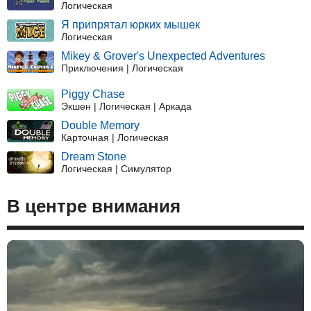
Логическая
Я припрятал юрких мышек
Логическая
Mikey & Grover's Unexpected Adventures
Приключения | Логическая
Piggy Chase
Экшен | Логическая | Аркада
Double Memory
Карточная | Логическая
Dream Stone
Логическая | Симулятор
В центре внимания