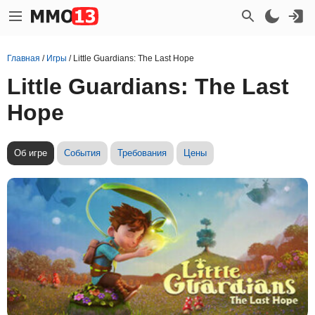
Главная
/
Игры
/
Little Guardians: The Last Hope
Little Guardians: The Last
Hope
Об игре
События
Требования
Цены