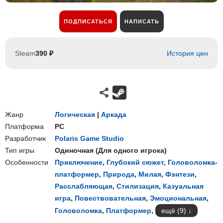
ПОДПИСАТЬСЯ
НАПИСАТЬ
Steam
390 ₽
История цен
Жанр
Логическая
|
Аркада
Платформа
PC
Разработчик
Polaris Game Studio
Тип игры
Одиночная
(
Для одного игрока
)
Особенности
Приключение
,
Глубокий сюжет
,
Головоломка-
платформер
,
Природа
,
Милая
,
Фэнтези
,
Расслабляющая
,
Стилизация
,
Казуальная
игра
,
Повествовательная
,
Эмоциональная
,
Головоломка
,
Платформер
,
ещё (9)