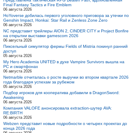
Представлена тактическая RPG Beaten Path, вдохновленная
Final Fantasy Tactics и Fire Emblem
06 августа 2026
HoYoverse добилась первого уголовного приговора за утечки по
Genshin Impact, Honkai: Star Rail и Zenless Zone Zero
06 августа 2026
NC представит трейлеры AION 2, CINDER CITY и Project Bonfire
на открытии выставки gamescom 2026
06 августа 2026
Пиксельный симулятор фермы Fields of Mistria покинул ранний
доступ
05 августа 2026
My Hero Academia UNITED в духе Vampire Survivors вышла на
PC и смартфонах
06 августа 2026
Netmarble отчиталась о росте выручки во втором квартале 2026
года благодаря успехам за рубежом
05 августа 2026
Подбор игроков для кооператива добавили в DragonSword:
Awakening
06 августа 2026
Компания VALOFE анонсировала extraction-шутер AVA:
RE:BIRTH
06 августа 2026
Webzen представит новые подробности о четырех проектах до
конца 2026 года
06 августа 2026