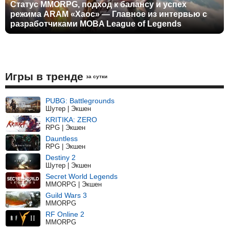
Статус MMORPG, подход к балансу и успех
режима ARAM «Хаос» — Главное из интервью с
разработчиками MOBA League of Legends
Игры в тренде
за сутки
PUBG: Battlegrounds
Шутер | Экшен
KRITIKA: ZERO
RPG | Экшен
Dauntless
RPG | Экшен
Destiny 2
Шутер | Экшен
Secret World Legends
MMORPG | Экшен
Guild Wars 3
MMORPG
RF Online 2
MMORPG