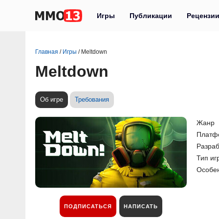
Игры
Публикации
Рецензи
Главная
/
Игры
/
Meltdown
Meltdown
Об игре
Требования
Жанр
Платф
Разраб
Тип иг
Особе
ПОДПИСАТЬСЯ
НАПИСАТЬ