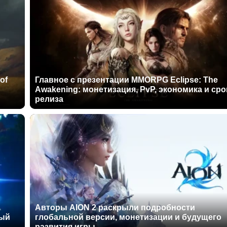
of
Главное с презентации MMORPG Eclipse: The
Awakening: монетизация, PvP, экономика и сро
релиза
Авторы AION 2 раскрыли подробности
ный
глобальной версии, монетизации и будущего
развития игры