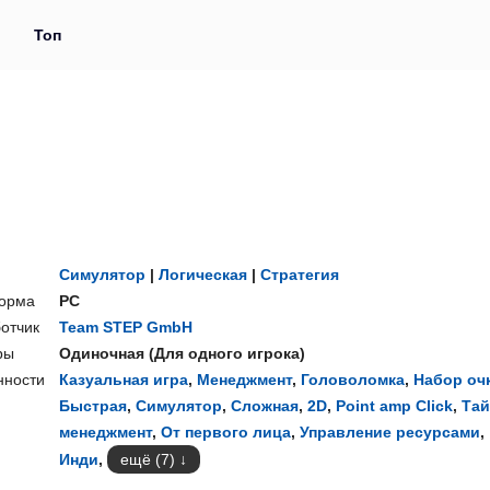
и
Топ
Симулятор
|
Логическая
|
Стратегия
орма
PC
отчик
Team STEP GmbH
ры
Одиночная
(
Для одного игрока
)
нности
Казуальная игра
,
Менеджмент
,
Головоломка
,
Набор оч
Быстрая
,
Симулятор
,
Сложная
,
2D
,
Point amp Click
,
Тай
менеджмент
,
От первого лица
,
Управление ресурсами
,
Инди
,
ещё (7)