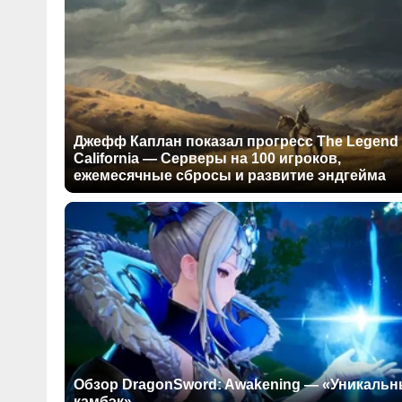
Джефф Каплан показал прогресс The Legend 
California — Серверы на 100 игроков,
ежемесячные сбросы и развитие эндгейма
Обзор DragonSword: Awakening — «Уникаль
камбэк»