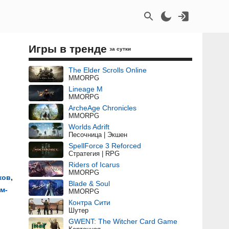
Игры в тренде
за сутки
The Elder Scrolls Online
MMORPG
Lineage M
MMORPG
ArcheAge Chronicles
MMORPG
Worlds Adrift
Песочница | Экшен
SpellForce 3 Reforced
Стратегия | RPG
Riders of Icarus
MMORPG
ков
,
Blade & Soul
м-
MMORPG
Контра Сити
Шутер
GWENT: The Witcher Card Game