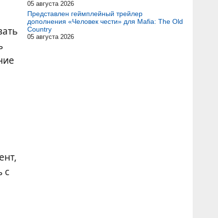
05 августа 2026
Представлен геймплейный трейлер
дополнения «Человек чести» для Mafia: The Old
вать
Country
05 августа 2026
ь
ние
ент,
 с