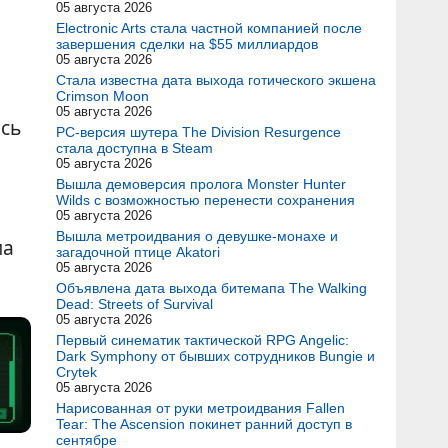
05 августа 2026
Electronic Arts стала частной компанией после
завершения сделки на $55 миллиардов
05 августа 2026
Стала известна дата выхода готического экшена
Crimson Moon
05 августа 2026
сь
PC-версия шутера The Division Resurgence
стала доступна в Steam
05 августа 2026
Вышла демоверсия пролога Monster Hunter
Wilds с возможностью перенести сохранения
05 августа 2026
Вышла метроидвания о девушке-монахе и
ма
загадочной птице Akatori
05 августа 2026
Объявлена дата выхода битемапа The Walking
Dead: Streets of Survival
05 августа 2026
Первый синематик тактической RPG Angelic:
Dark Symphony от бывших сотрудников Bungie и
Crytek
05 августа 2026
Нарисованная от руки метроидвания Fallen
Tear: The Ascension покинет ранний доступ в
сентябре