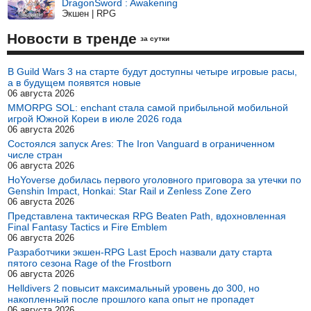
DragonSword : Awakening
Экшен | RPG
Новости в тренде
за сутки
В Guild Wars 3 на старте будут доступны четыре игровые расы,
а в будущем появятся новые
06 августа 2026
MMORPG SOL: enchant стала самой прибыльной мобильной
игрой Южной Кореи в июле 2026 года
06 августа 2026
Состоялся запуск Ares: The Iron Vanguard в ограниченном
числе стран
06 августа 2026
HoYoverse добилась первого уголовного приговора за утечки по
Genshin Impact, Honkai: Star Rail и Zenless Zone Zero
06 августа 2026
Представлена тактическая RPG Beaten Path, вдохновленная
Final Fantasy Tactics и Fire Emblem
06 августа 2026
Разработчики экшен-RPG Last Epoch назвали дату старта
пятого сезона Rage of the Frostborn
06 августа 2026
Helldivers 2 повысит максимальный уровень до 300, но
накопленный после прошлого капа опыт не пропадет
06 августа 2026