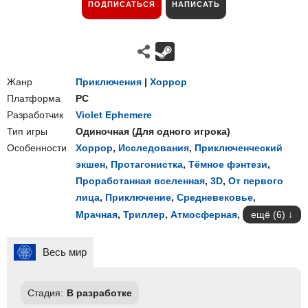
ПОДПИСАТЬСЯ
НАПИСАТЬ
Жанр
Приключения
|
Хоррор
Платформа
PC
Разработчик
Violet Ephemere
Тип игры
Одиночная
(
Для одного игрока
)
Особенности
Хоррор
,
Исследования
,
Приключенческий
экшен
,
Протагонистка
,
Тёмное фэнтези
,
Проработанная вселенная
,
3D
,
От первого
лица
,
Приключение
,
Средневековье
,
Мрачная
,
Триллер
,
Атмосферная
,
ещё (6)
Весь мир
Стадия:
В разработке