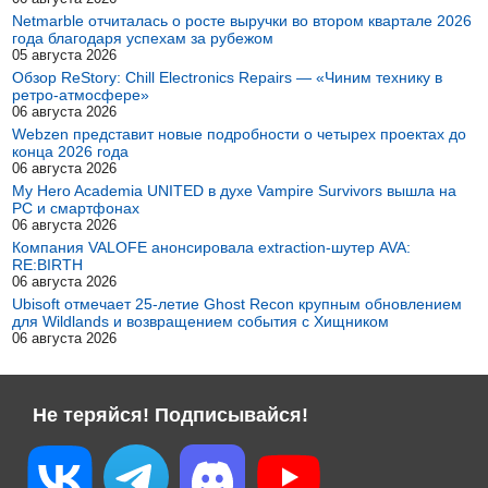
Netmarble отчиталась о росте выручки во втором квартале 2026
года благодаря успехам за рубежом
05 августа 2026
Обзор ReStory: Chill Electronics Repairs — «Чиним технику в
ретро-атмосфере»
06 августа 2026
Webzen представит новые подробности о четырех проектах до
конца 2026 года
06 августа 2026
My Hero Academia UNITED в духе Vampire Survivors вышла на
PC и смартфонах
06 августа 2026
Компания VALOFE анонсировала extraction-шутер AVA:
RE:BIRTH
06 августа 2026
Ubisoft отмечает 25-летие Ghost Recon крупным обновлением
для Wildlands и возвращением события с Хищником
06 августа 2026
Не теряйся! Подписывайся!