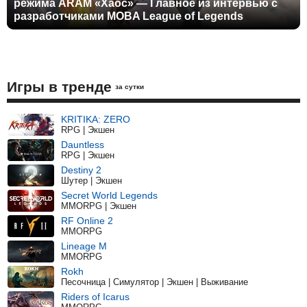
режима ARAM «Хаос» — Главное из интервью с
разработчиками MOBA League of Legends
Игры в тренде
за сутки
KRITIKA: ZERO
RPG | Экшен
Dauntless
RPG | Экшен
Destiny 2
Шутер | Экшен
Secret World Legends
MMORPG | Экшен
RF Online 2
MMORPG
Lineage M
MMORPG
Rokh
Песочница | Симулятор | Экшен | Выживание
Riders of Icarus