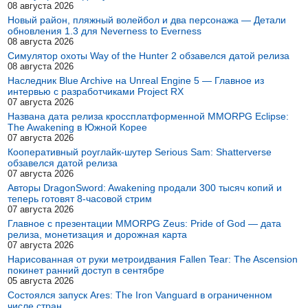
08 августа 2026
Новый район, пляжный волейбол и два персонажа — Детали
обновления 1.3 для Neverness to Everness
08 августа 2026
Симулятор охоты Way of the Hunter 2 обзавелся датой релиза
08 августа 2026
Наследник Blue Archive на Unreal Engine 5 — Главное из
интервью с разработчиками Project RX
07 августа 2026
Названа дата релиза кроссплатформенной MMORPG Eclipse:
The Awakening в Южной Корее
07 августа 2026
Кооперативный роуглайк-шутер Serious Sam: Shatterverse
обзавелся датой релиза
07 августа 2026
Авторы DragonSword: Awakening продали 300 тысяч копий и
теперь готовят 8-часовой стрим
07 августа 2026
Главное с презентации MMORPG Zeus: Pride of God — дата
релиза, монетизация и дорожная карта
07 августа 2026
Нарисованная от руки метроидвания Fallen Tear: The Ascension
покинет ранний доступ в сентябре
05 августа 2026
Состоялся запуск Ares: The Iron Vanguard в ограниченном
числе стран