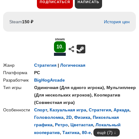
ПОДПИСАТЬСЯ
НАПИСАТЬ
Steam
150 ₽
История цен
steam
10.
Жанр
Стратегия
|
Логическая
Платформа
PC
Разработчик
BigHogArcade
Тип игры
Одиночная
(
Для одного игрока
),
Мультиплеер
(
Для нескольких игроков
),
Кооператив
(
Совместная игра
)
Особенности
Спорт
,
Казуальная игра
,
Стратегия
,
Аркада
,
Головоломка
,
2D
,
Физика
,
Пиксельная
графика
,
Ретро
,
Цветастая
,
Локальный
кооператив
,
Тактика
,
80-е
,
ещё (7)