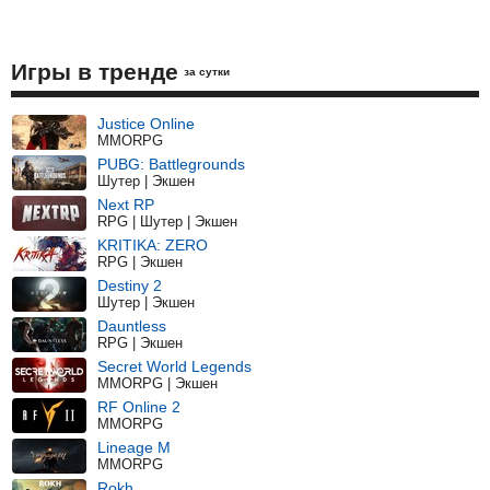
Игры в тренде
за сутки
Justice Online
MMORPG
PUBG: Battlegrounds
Шутер | Экшен
Next RP
RPG | Шутер | Экшен
KRITIKA: ZERO
RPG | Экшен
Destiny 2
Шутер | Экшен
Dauntless
RPG | Экшен
Secret World Legends
MMORPG | Экшен
RF Online 2
MMORPG
Lineage M
MMORPG
Rokh