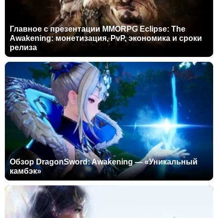
Главное с презентации MMORPG Eclipse: The
Awakening: монетизация, PvP, экономика и сроки
релиза
Обзор DragonSword: Awakening — «Уникальный
камбэк»