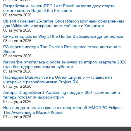
Разработчики экшен-RPG Last Epoch назвали дату старта
пятого сезона Rage of the Frostborn
06 августа 2026
Ubisoft отмечает 25-летие Ghost Recon крупным обновлением
для Wildlands и возвращением события с Хищником
06 августа 2026
Симулятор охоты Way of the Hunter 2 обзавелся датой релиза
08 августа 2026
PC-версия шутера The Division Resurgence стала доступна в
Steam
05 августа 2026
Netmarble отчиталась о росте выручки во втором квартале 2026
года благодаря успехам за рубежом
05 августа 2026
Наследник Blue Archive на Unreal Engine 5 — Главное из
интервью с разработчиками Project RX
07 августа 2026
Авторы DragonSword: Awakening продали 300 тысяч копий и
теперь готовят 8-часовой стрим
07 августа 2026
Названа дата релиза кроссплатформенной MMORPG Eclipse:
The Awakening в Южной Корее
07 августа 2026