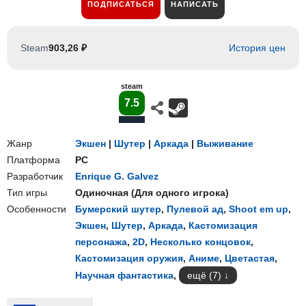
ПОДПИСАТЬСЯ
НАПИСАТЬ
Steam
903,26 ₽
История цен
steam
7.5
Жанр
Экшен
|
Шутер
|
Аркада
|
Выживание
Платформа
PC
Разработчик
Enrique G. Galvez
Тип игры
Одиночная
(
Для одного игрока
)
Особенности
Бумерский шутер
,
Пулевой ад
,
Shoot em up
,
Экшен
,
Шутер
,
Аркада
,
Кастомизация
персонажа
,
2D
,
Несколько концовок
,
Кастомизация оружия
,
Аниме
,
Цветастая
,
Научная фантастика
,
ещё (7)