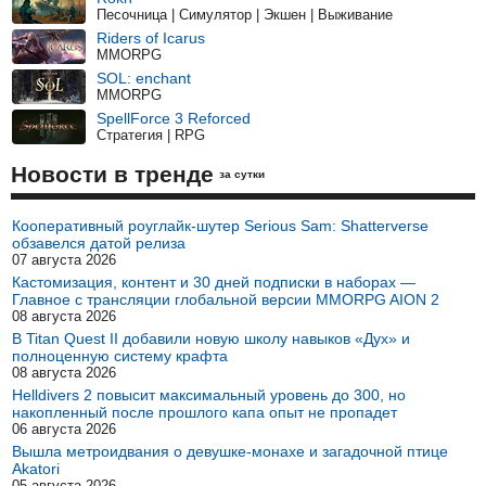
Песочница | Симулятор | Экшен | Выживание
Riders of Icarus
MMORPG
SOL: enchant
MMORPG
SpellForce 3 Reforced
Стратегия | RPG
Новости в тренде
за сутки
Кооперативный роуглайк-шутер Serious Sam: Shatterverse
обзавелся датой релиза
07 августа 2026
Кастомизация, контент и 30 дней подписки в наборах —
Главное с трансляции глобальной версии MMORPG AION 2
08 августа 2026
В Titan Quest II добавили новую школу навыков «Дух» и
полноценную систему крафта
08 августа 2026
Helldivers 2 повысит максимальный уровень до 300, но
накопленный после прошлого капа опыт не пропадет
06 августа 2026
Вышла метроидвания о девушке-монахе и загадочной птице
Akatori
05 августа 2026