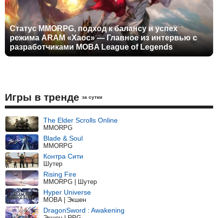
Статус MMORPG, подход к балансу и успех
режима ARAM «Хаос» — Главное из интервью с
разработчиками MOBA League of Legends
Игры в тренде
за сутки
The Elder Scrolls Online
MMORPG
Blade & Soul
MMORPG
Контра Сити
Шутер
Rising Fire
MMORPG | Шутер
Hyper Universe
MOBA | Экшен
DragonSword : Awakening
Экшен | RPG