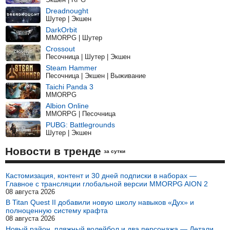
Dreadnought
Шутер | Экшен
DarkOrbit
MMORPG | Шутер
Crossout
Песочница | Шутер | Экшен
Steam Hammer
Песочница | Экшен | Выживание
Taichi Panda 3
MMORPG
Albion Online
MMORPG | Песочница
PUBG: Battlegrounds
Шутер | Экшен
Новости в тренде
за сутки
Кастомизация, контент и 30 дней подписки в наборах —
Главное с трансляции глобальной версии MMORPG AION 2
08 августа 2026
В Titan Quest II добавили новую школу навыков «Дух» и
полноценную систему крафта
08 августа 2026
Новый район, пляжный волейбол и два персонажа — Детали