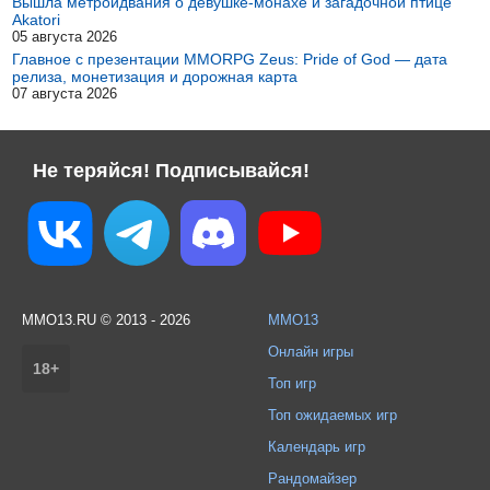
Вышла метроидвания о девушке-монахе и загадочной птице
Akatori
05 августа 2026
Главное с презентации MMORPG Zeus: Pride of God — дата
релиза, монетизация и дорожная карта
07 августа 2026
Не теряйся! Подписывайся!
MMO13.RU © 2013 - 2026
MMO13
Онлайн игры
18+
Топ игр
Топ ожидаемых игр
Календарь игр
Рандомайзер