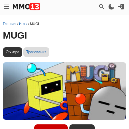
Главная
/
Игры
/
MUGI
MUGI
Об игре
Требования