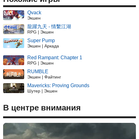
Qvack
Экшен
龍躍九天 - 情繫江湖
RPG | Экшен
Super Pump
Экшен | Аркада
Red Rampant: Chapter 1
RPG | Экшен
RUMBLE
Экшен | Файтинг
Mavericks: Proving Grounds
Шутер | Экшен
В центре внимания