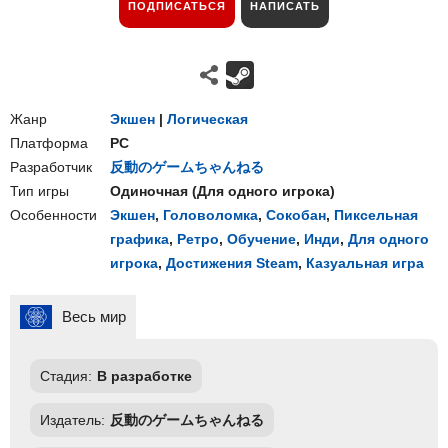
ПОДПИСАТЬСЯ
НАПИСАТЬ
Жанр
Экшен
|
Логическая
Платформа
PC
Разработчик
反動のゲームちゃんねる
Тип игры
Одиночная
(
Для одного игрока
)
Особенности
Экшен
,
Головоломка
,
Сокобан
,
Пиксельная
графика
,
Ретро
,
Обучение
,
Инди
,
Для одного
игрока
,
Достижения Steam
,
Казуальная игра
Весь мир
Стадия:
В разработке
Издатель:
反動のゲームちゃんねる