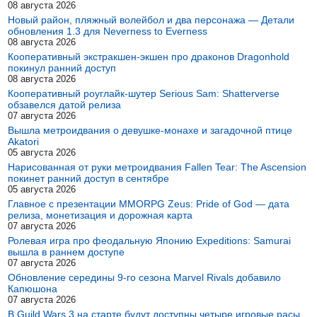
08 августа 2026
Новый район, пляжный волейбол и два персонажа — Детали
обновления 1.3 для Neverness to Everness
08 августа 2026
Кооперативный экстракшен-экшен про драконов Dragonhold
покинул ранний доступ
08 августа 2026
Кооперативный роуглайк-шутер Serious Sam: Shatterverse
обзавелся датой релиза
07 августа 2026
Вышла метроидвания о девушке-монахе и загадочной птице
Akatori
05 августа 2026
Нарисованная от руки метроидвания Fallen Tear: The Ascension
покинет ранний доступ в сентябре
05 августа 2026
Главное с презентации MMORPG Zeus: Pride of God — дата
релиза, монетизация и дорожная карта
07 августа 2026
Ролевая игра про феодальную Японию Expeditions: Samurai
вышла в раннем доступе
07 августа 2026
Обновление середины 9-го сезона Marvel Rivals добавило
Капюшона
07 августа 2026
В Guild Wars 3 на старте будут доступны четыре игровые расы,