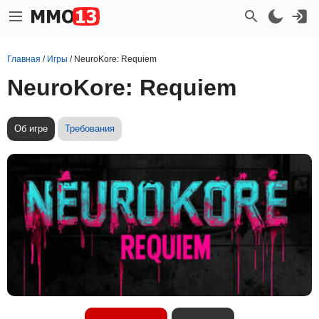
Главная
/
Игры
/
NeuroKore: Requiem
NeuroKore: Requiem
Об игре
Требования