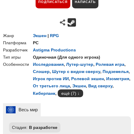
ПОДПИСАТЬСЯ
НАПИСАТЬ
Жанр
Экшен
|
RPG
Платформа
PC
Разработчик
Astigma Productions
Тип игры
Одиночная
(
Для одного игрока
)
Особенности
Исследования
,
Лутер-шутер
,
Ролевая игра
,
Слэшер
,
Шутер с видом сверху
,
Подземелья
,
Игрок против ИИ
,
Ролевой экшен
,
Изометрия
,
От третьего лица
,
Экшен
,
Вид сверху
,
Киберпанк
,
ещё (7)
Весь мир
Стадия:
В разработке