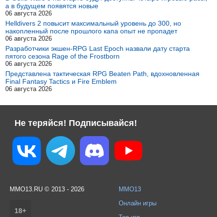
а в будущем появятся новые
06 августа 2026
Helldivers 2 повысит максимальный уровень до 300, но
накопленный после прошлого капа опыт не пропадет
06 августа 2026
Разработчики экшен-RPG Last Epoch назвали дату старта
пятого сезона Rage of the Frostborn
06 августа 2026
Представлена тактическая RPG Beaten Path, вдохновленная
Final Fantasy Tactics и Fire Emblem
06 августа 2026
Не теряйся! Подписывайся!
MMO13.RU © 2013 - 2026
MMO13
Онлайн игры
18+