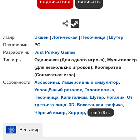
ПОДПИСАТЬСЯ
НАПИСАТЬ
Жанр
Экшен
|
Логическая
|
Песочница
|
Шутер
Платформа
PC
Разработчик
Just Purkey Games
Тип игры
Одиночная
(
Для одного игрока
),
Мультиплеер
(
Для нескольких игроков
),
Кооператив
(
Совместная игра
)
Особенности
Ассассины
,
Иммерсивный симулятор
,
Упрощённый рогалик
,
Головоломка
,
Песочница
,
Капитализм
,
Шутер
,
Рогалик
,
От
третьего лица
,
3D
,
Воксельная графика
,
Чёрный юмор
,
Хоррор
,
ещё (9)
Весь мир