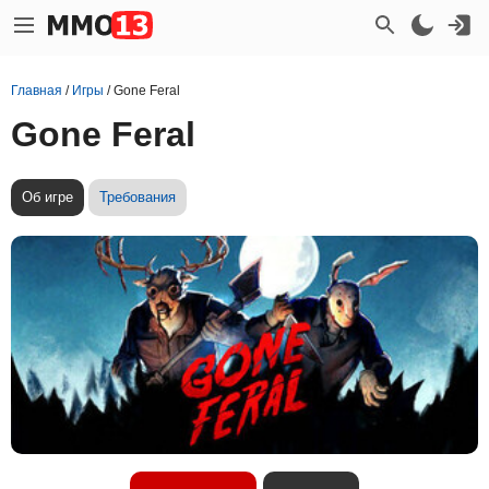
Главная
/
Игры
/
Gone Feral
Gone Feral
Об игре
Требования