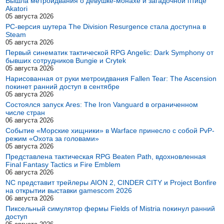
Вышла метроидвания о девушке-монахе и загадочной птице
Akatori
05 августа 2026
PC-версия шутера The Division Resurgence стала доступна в
Steam
05 августа 2026
Первый синематик тактической RPG Angelic: Dark Symphony от
бывших сотрудников Bungie и Crytek
05 августа 2026
Нарисованная от руки метроидвания Fallen Tear: The Ascension
покинет ранний доступ в сентябре
05 августа 2026
Состоялся запуск Ares: The Iron Vanguard в ограниченном
числе стран
06 августа 2026
Событие «Морские хищники» в Warface принесло с собой PvP-
режим «Охота за головами»
05 августа 2026
Представлена тактическая RPG Beaten Path, вдохновленная
Final Fantasy Tactics и Fire Emblem
06 августа 2026
NC представит трейлеры AION 2, CINDER CITY и Project Bonfire
на открытии выставки gamescom 2026
06 августа 2026
Пиксельный симулятор фермы Fields of Mistria покинул ранний
доступ