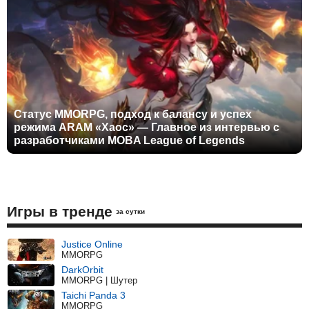
Статус MMORPG, подход к балансу и успех
режима ARAM «Хаос» — Главное из интервью с
разработчиками MOBA League of Legends
Игры в тренде
за сутки
Justice Online
MMORPG
DarkOrbit
MMORPG | Шутер
Taichi Panda 3
MMORPG