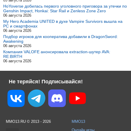
05 августа 2026
HoYoverse добилась первого уголовного приговора за утечки по
Genshin Impact, Honkai: Star Rail и Zenless Zone Zero
06 августа 2026
My Hero Academia UNITED в духе Vampire Survivors вышла на
PC и смартфонах
06 августа 2026
Подбор игроков для кооператива добавили в DragonSword:
Awakening
06 августа 2026
Компания VALOFE анонсировала extraction-шутер AVA:
RE:BIRTH
06 августа 2026
Не теряйся! Подписывайся!
MMO13.RU © 2013 - 2026
MMO13
Онлайн игры