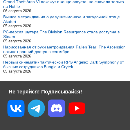
Grand Theft Auto VI покажут в конце августа, но сначала только
на Netflix
06 августа 2026
Вышла метроидвания о девушке-монахе и загадочной птице
Akatori
05 августа 2026
PC-версия шутера The Division Resurgence стала доступна в
Steam
05 августа 2026
Нарисованная от руки метроидвания Fallen Tear: The Ascension
покинет ранний доступ в сентябре
05 августа 2026
Первый синематик тактической RPG Angelic: Dark Symphony от
бывших сотрудников Bungie и Crytek
05 августа 2026
Не теряйся! Подписывайся!