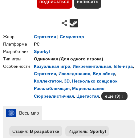
ПОДПИСАТЬСЯ
НАПИСАТЬ
Жанр
Стратегия
|
Симулятор
Платформа
PC
Разработчик
Sporkyl
Тип игры
Одиночная
(
Для одного игрока
)
Особенности
Казуальная игра
,
Инкрементальная
,
Idle-игра
,
Стратегия
,
Исследования
,
Вид сбоку
,
Коллектатон
,
3D
,
Несколько концовок
,
Расслабляющая
,
Мореплавание
,
Сюрреалистичная
,
Цветастая
,
ещё (9)
Весь мир
Стадия:
В разработке
Издатель:
Sporkyl