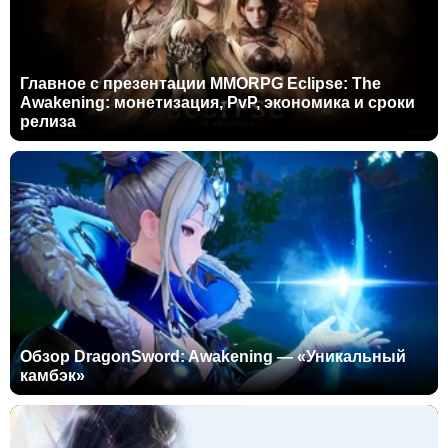
Главное с презентации MMORPG Eclipse: The
Awakening: монетизация, PvP, экономика и сроки
релиза
Обзор DragonSword: Awakening — «Уникальный
камбэк»