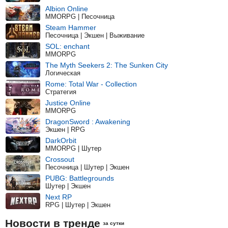
Albion Online
MMORPG | Песочница
Steam Hammer
Песочница | Экшен | Выживание
SOL: enchant
MMORPG
The Myth Seekers 2: The Sunken City
Логическая
Rome: Total War - Collection
Стратегия
Justice Online
MMORPG
DragonSword : Awakening
Экшен | RPG
DarkOrbit
MMORPG | Шутер
Crossout
Песочница | Шутер | Экшен
PUBG: Battlegrounds
Шутер | Экшен
Next RP
RPG | Шутер | Экшен
Новости в тренде
за сутки