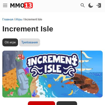
Главная
/
Игры
/
Increment Isle
Increment Isle
Об игре
Требования