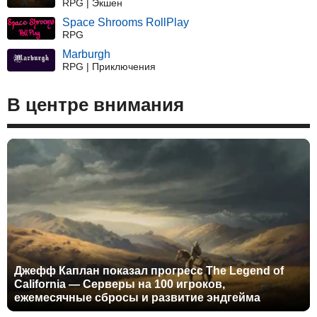
RPG | Экшен
Space Shrooms RollPlay
RPG
Marburgh
RPG | Приключения
В центре внимания
Джефф Каплан показал прогресс The Legend of
California — Серверы на 100 игроков,
ежемесячные сбросы и развитие эндгейма