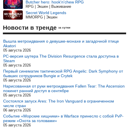
Butcher hero: hook'n'chew RPG
RPG | Экшен | Выживание
Secret World Legends
MMORPG | Экшен
Новости в тренде
за сутки
Вышла метроидвания о девушке-монахе и загадочной птице
Akatori
05 августа 2026
PC-версия шутера The Division Resurgence стала доступна в
Steam
05 августа 2026
Первый синематик тактической RPG Angelic: Dark Symphony от
бывших сотрудников Bungie и Crytek
05 августа 2026
Нарисованная от руки метроидвания Fallen Tear: The Ascension
покинет ранний доступ в сентябре
05 августа 2026
Состоялся запуск Ares: The Iron Vanguard в ограниченном
числе стран
06 августа 2026
Событие «Морские хищники» в Warface принесло с собой PvP-
режим «Охота за головами»
05 августа 2026