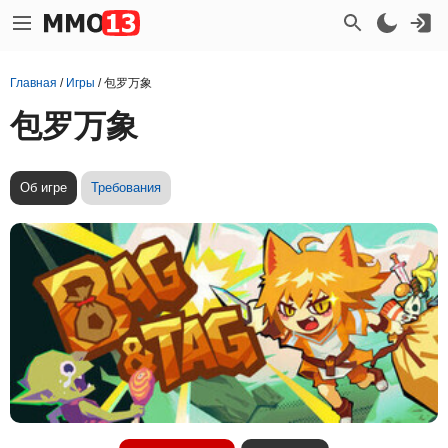
Главная
/
Игры
/
包罗万象
包罗万象
Об игре
Требования