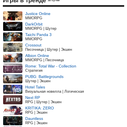
Игры в тренде
за сутки
Justice Online
MMORPG
DarkOrbit
MMORPG | Шутер
Taichi Panda 3
MMORPG
Crossout
Песочница | Шутер | Экшен
Albion Online
MMORPG | Песочница
Rome: Total War - Collection
Стратегия
PUBG: Battlegrounds
Шутер | Экшен
Hotel Tales
Визуальная новелла | Логическая
Next RP
RPG | Шутер | Экшен
KRITIKA: ZERO
RPG | Экшен
Dauntless
RPG | Экшен