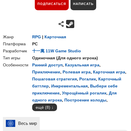
ПОДПИСАТЬСЯ
НАПИСАТЬ
Жанр
RPG
|
Карточная
Платформа
PC
Разработчик
十一萬 11W Game Studio
Тип игры
Одиночная
(
Для одного игрока
)
Особенности
Ранний доступ
,
Казуальная игра
,
Приключение
,
Ролевая игра
,
Карточная игра
,
Пошаговая стратегия
,
Рогалик
,
Карточный
баттлер
,
Инкрементальная
,
Выбери себе
приключение
,
Упрощённый рогалик
,
Для
одного игрока
,
Построение колоды
,
ещё (8)
Весь мир