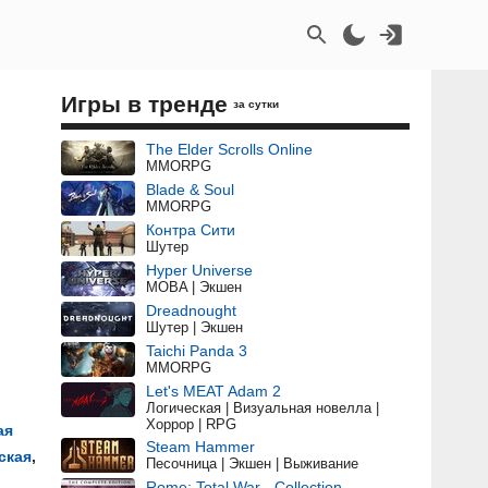
Игры в тренде
за сутки
The Elder Scrolls Online
MMORPG
Blade & Soul
MMORPG
Контра Сити
Шутер
Hyper Universe
MOBA | Экшен
Dreadnought
Шутер | Экшен
Taichi Panda 3
MMORPG
Let's MEAT Adam 2
Логическая | Визуальная новелла |
Хоррор | RPG
ая
Steam Hammer
ская
,
Песочница | Экшен | Выживание
Rome: Total War - Collection