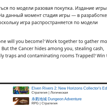
ться по модели разовая покупка. Издание игры
На данный момент стадия игры — в разработке
поскольку игра распространяется по модели
one will you become? Work together to gather m
 But the Cancer hides among you, stealing cash,
adly traps and contaminating rooms Trapped? Win 
Elven Rivers 2: New Horizons Collector's Ed
Стратегия | Логическая
杀戮地城 Dungeon Adventure
RPG | Стратегия