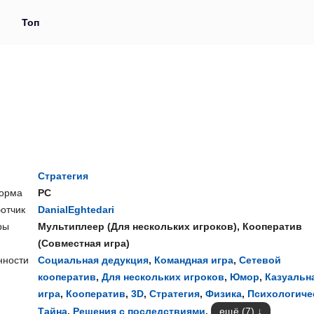
и
Топ
Стратегия
орма
PC
отчик
DanialEghtedari
ры
Мультиплеер
(
Для нескольких игроков
),
Кооператив
(
Совместная игра
)
нности
Социальная дедукция
,
Командная игра
,
Сетевой
кооператив
,
Для нескольких игроков
,
Юмор
,
Казуальн
игра
,
Кооператив
,
3D
,
Стратегия
,
Физика
,
Психологиче
Тайна
,
Решения с последствиями
,
ещё (7)