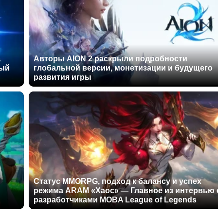
Авторы AION 2 раскрыли подробности
ный
глобальной версии, монетизации и будущего
развития игры
Статус MMORPG, подход к балансу и успех
режима ARAM «Хаос» — Главное из интервью 
разработчиками MOBA League of Legends