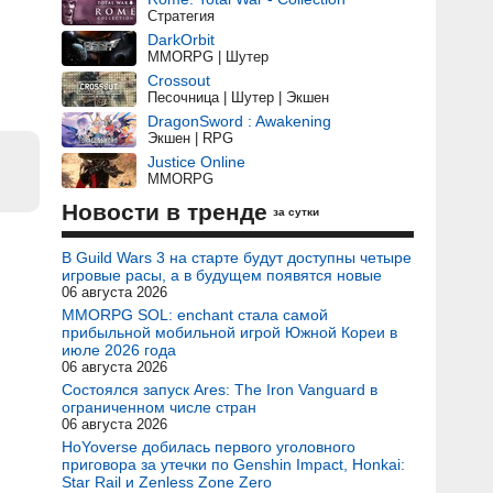
Стратегия
DarkOrbit
MMORPG | Шутер
Crossout
Песочница | Шутер | Экшен
DragonSword : Awakening
Экшен | RPG
Justice Online
MMORPG
Новости в тренде
за сутки
В Guild Wars 3 на старте будут доступны четыре
игровые расы, а в будущем появятся новые
06 августа 2026
MMORPG SOL: enchant стала самой
прибыльной мобильной игрой Южной Кореи в
июле 2026 года
06 августа 2026
Состоялся запуск Ares: The Iron Vanguard в
ограниченном числе стран
06 августа 2026
HoYoverse добилась первого уголовного
приговора за утечки по Genshin Impact, Honkai:
Star Rail и Zenless Zone Zero