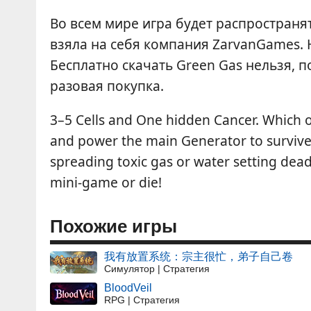
Во всем мире игра будет распространя
взяла на себя компания ZarvanGames. 
Бесплатно скачать Green Gas нельзя, 
разовая покупка.
3–5 Cells and One hidden Cancer. Which 
and power the main Generator to survive
spreading toxic gas or water setting de
mini‑game or die!
Похожие игры
我有放置系统：宗主很忙，弟子自己卷
Симулятор | Стратегия
BloodVeil
RPG | Стратегия