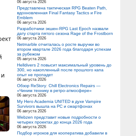
06 августа 2026
Представлена тактическая RPG Beaten Path,
вдохновленная Final Fantasy Tactics и Fire
Emblem
06 августа 2026
Разработчики экшен-RPG Last Epoch назвали
дату старта пятого сезона Rage of the Frostborn
оект
06 августа 2026
Netmarble отчиталась о росте выручки во
втором квартале 2026 года благодаря успехам
за рубежом
й
05 августа 2026
Helldivers 2 повысит максимальный уровень до
300, но накопленный после прошлого капа
 и
опыт не пропадет
06 августа 2026
Обзор ReStory: Chill Electronics Repairs —
«Чиним технику в ретро-атмосфере»
06 августа 2026
My Hero Academia UNITED в духе Vampire
Survivors вышла на PC и смартфонах
06 августа 2026
Webzen представит новые подробности о
четырех проектах до конца 2026 года
06 августа 2026
Подбор игроков для кооператива добавили в