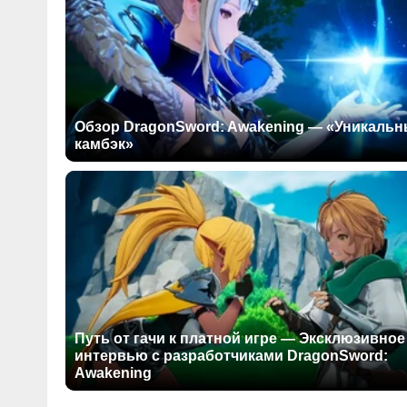
Обзор DragonSword: Awakening — «Уникаль
камбэк»
Путь от гачи к платной игре — Эксклюзивное
интервью с разработчиками DragonSword:
Awakening