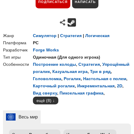
ПОДПИСАТЬСЯ
НАПИСАТЬ
Жанр
Симулятор
|
Стратегия
|
Логическая
Платформа
PC
Разработчик
Forge Works
Тип игры
Одиночная
(
Для одного игрока
)
Особенности
Построение колоды
,
Стратегия
,
Упрощённый
рогалик
,
Казуальная игра
,
Три в ряд
,
Головоломка
,
Рогалик
,
Настольная с полем
,
Карточный рогалик
,
Инкрементальная
,
2D
,
Вид сверху
,
Пиксельная графика
,
ещё (8)
Весь мир