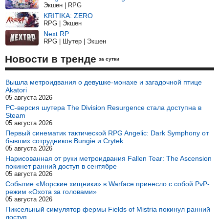
Экшен | RPG
KRITIKA: ZERO
RPG | Экшен
Next RP
RPG | Шутер | Экшен
Новости в тренде
за сутки
Вышла метроидвания о девушке-монахе и загадочной птице
Akatori
05 августа 2026
PC-версия шутера The Division Resurgence стала доступна в
Steam
05 августа 2026
Первый синематик тактической RPG Angelic: Dark Symphony от
бывших сотрудников Bungie и Crytek
05 августа 2026
Нарисованная от руки метроидвания Fallen Tear: The Ascension
покинет ранний доступ в сентябре
05 августа 2026
Событие «Морские хищники» в Warface принесло с собой PvP-
режим «Охота за головами»
05 августа 2026
Пиксельный симулятор фермы Fields of Mistria покинул ранний
доступ