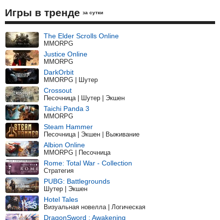
Игры в тренде
за сутки
The Elder Scrolls Online
MMORPG
Justice Online
MMORPG
DarkOrbit
MMORPG | Шутер
Crossout
Песочница | Шутер | Экшен
Taichi Panda 3
MMORPG
Steam Hammer
Песочница | Экшен | Выживание
Albion Online
MMORPG | Песочница
Rome: Total War - Collection
Стратегия
PUBG: Battlegrounds
Шутер | Экшен
Hotel Tales
Визуальная новелла | Логическая
DragonSword : Awakening