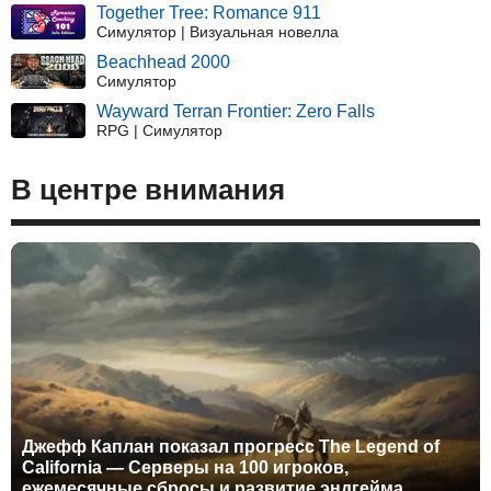
Together Tree: Romance 911
Симулятор | Визуальная новелла
Beachhead 2000
Симулятор
Wayward Terran Frontier: Zero Falls
RPG | Симулятор
В центре внимания
Джефф Каплан показал прогресс The Legend of
California — Серверы на 100 игроков,
ежемесячные сбросы и развитие эндгейма