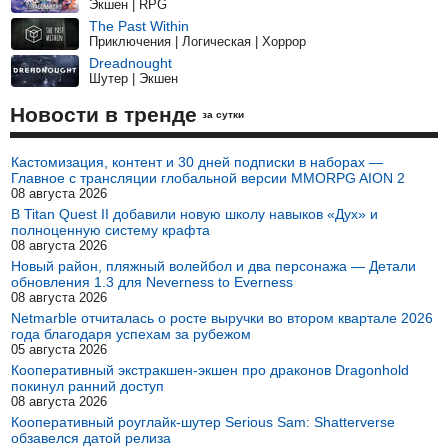
Экшен | RPG
The Past Within
Приключения | Логическая | Хоррор
Dreadnought
Шутер | Экшен
Новости в тренде
за сутки
Кастомизация, контент и 30 дней подписки в наборах —
Главное с трансляции глобальной версии MMORPG AION 2
08 августа 2026
В Titan Quest II добавили новую школу навыков «Дух» и
полноценную систему крафта
08 августа 2026
Новый район, пляжный волейбол и два персонажа — Детали
обновления 1.3 для Neverness to Everness
08 августа 2026
Netmarble отчиталась о росте выручки во втором квартале 2026
года благодаря успехам за рубежом
05 августа 2026
Кооперативный экстракшен-экшен про драконов Dragonhold
покинул ранний доступ
08 августа 2026
Кооперативный роуглайк-шутер Serious Sam: Shatterverse
обзавелся датой релиза