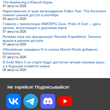
The Awakening в Южной Корее
07 августа 2026
Нарисованная от руки метроидвания Fallen Tear: The Ascension
покинет ранний доступ в сентябре
05 августа 2026
Главное с презентации MMORPG Zeus: Pride of God — дата
релиза, монетизация и дорожная карта
07 августа 2026
Ролевая игра про феодальную Японию Expeditions: Samurai
вышла в раннем доступе
07 августа 2026
Обновление середины 9-го сезона Marvel Rivals добавило
Капюшона
07 августа 2026
В Guild Wars 3 на старте будут доступны четыре игровые расы,
а в будущем появятся новые
06 августа 2026
Не теряйся! Подписывайся!