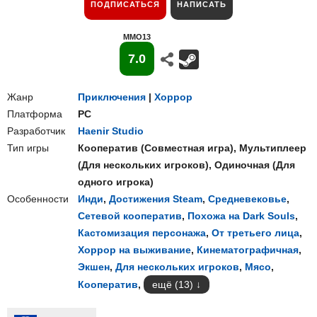
ПОДПИСАТЬСЯ
НАПИСАТЬ
MMO13
7.0
Жанр
Приключения
|
Хоррор
Платформа
PC
Разработчик
Haenir Studio
Тип игры
Кооператив
(
Совместная игра
),
Мультиплеер
(
Для нескольких игроков
),
Одиночная
(
Для
одного игрока
)
Особенности
Инди
,
Достижения Steam
,
Средневековье
,
Сетевой кооператив
,
Похожа на Dark Souls
,
Кастомизация персонажа
,
От третьего лица
,
Хоррор на выживание
,
Кинематографичная
,
Экшен
,
Для нескольких игроков
,
Мясо
,
Кооператив
,
ещё (13)