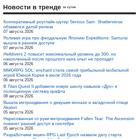
Новости в тренде
за сутки
Кооперативный роуглайк-шутер Serious Sam: Shatterverse
обзавелся датой релиза
07 августа 2026
Ролевая игра про феодальную Японию Expeditions: Samurai
вышла в раннем доступе
07 августа 2026
Helldivers 2 повысит максимальный уровень до 300, но
накопленный после прошлого капа опыт не пропадет
06 августа 2026
MMORPG SOL: enchant стала самой прибыльной мобильной
игрой Южной Кореи в июле 2026 года
06 августа 2026
В Titan Quest II добавили новую школу навыков «Дух» и
полноценную систему крафта
08 августа 2026
Вышла метроидвания о девушке-монахе и загадочной птице
Akatori
05 августа 2026
Нарисованная от руки метроидвания Fallen Tear: The Ascension
покинет ранний доступ в сентябре
05 августа 2026
Разработчики экшен-RPG Last Epoch назвали дату старта