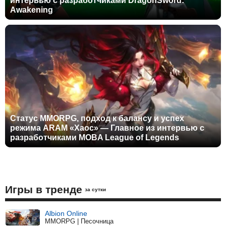
интервью с разработчиками DragonSword:
Awakening
Статус MMORPG, подход к балансу и успех
режима ARAM «Хаос» — Главное из интервью с
разработчиками MOBA League of Legends
Игры в тренде
за сутки
Albion Online
MMORPG | Песочница