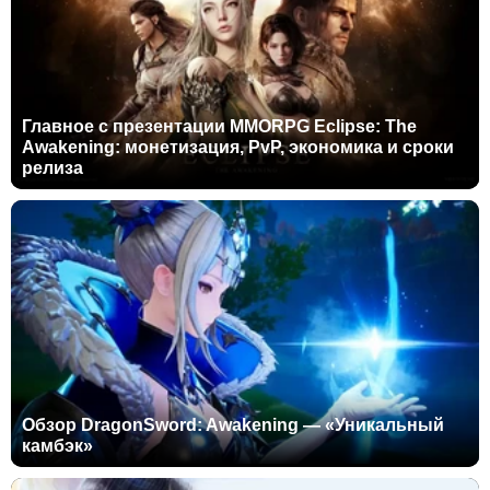
Главное с презентации MMORPG Eclipse: The
Awakening: монетизация, PvP, экономика и сроки
релиза
Обзор DragonSword: Awakening — «Уникальный
камбэк»