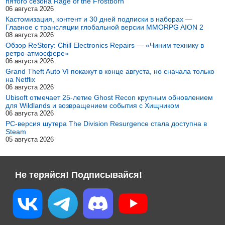
пятого сезона Rage of the Frostborn
06 августа 2026
Кастомизация, контент и 30 дней подписки в наборах —
Главное с трансляции глобальной версии MMORPG AION 2
08 августа 2026
Обзор ReStory: Chill Electronics Repairs — «Чиним технику в
ретро-атмосфере»
06 августа 2026
Grand Theft Auto VI покажут в конце августа, но сначала только
на Netflix
06 августа 2026
Ubisoft отмечает 25-летие Ghost Recon крупным обновлением
для Wildlands и возвращением события с Хищником
06 августа 2026
PC-версия шутера The Division Resurgence стала доступна в
Steam
05 августа 2026
Не теряйся! Подписывайся!