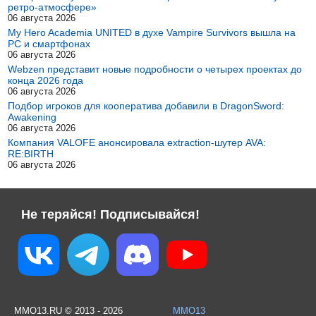
ретро-атмосфере»
06 августа 2026
My Hero Academia UNITED в духе Vampire Survivors вышла на
PC и смартфонах
06 августа 2026
Webzen представит новые подробности о четырех проектах до
конца 2026 года
06 августа 2026
Подбор игроков для кооператива добавили в DragonSword:
Awakening
06 августа 2026
Компания VALOFE анонсировала extraction-шутер AVA:
RE:BIRTH
06 августа 2026
Не теряйся! Подписывайся!
MMO13.RU © 2013 - 2026
MMO13