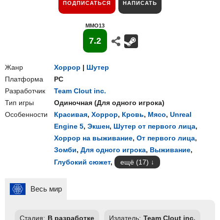
ПОДПИСАТЬСЯ
НАПИСАТЬ
MMO13
7.2
Жанр
Хоррор
|
Шутер
Платформа
PC
Разработчик
Team Clout inc.
Тип игры
Одиночная
(
Для одного игрока
)
Особенности
Красивая
,
Хоррор
,
Кровь
,
Мясо
,
Unreal
Engine 5
,
Экшен
,
Шутер от первого лица
,
Хоррор на выживание
,
От первого лица
,
Зомби
,
Для одного игрока
,
Выживание
,
Глубокий сюжет
,
ещё (17)
Весь мир
Стадия:
В разработке
Издатель:
Team Clout inc.