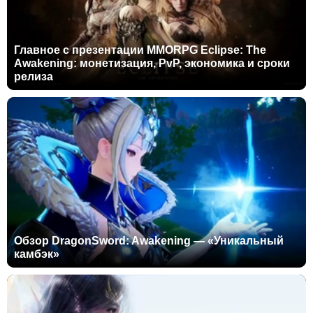
Главное с презентации MMORPG Eclipse: The
Awakening: монетизация, PvP, экономика и сроки
релиза
Обзор DragonSword: Awakening — «Уникальный
камбэк»