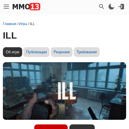
Главная
/
Игры
/
ILL
ILL
Об игре
Публикации
Рецензии
Требования