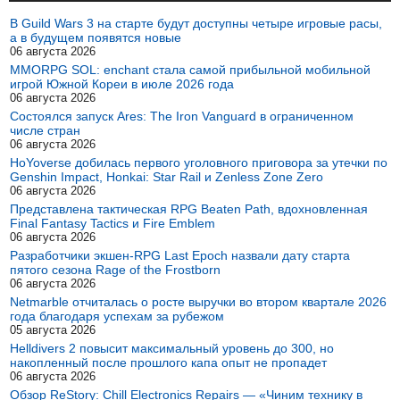
В Guild Wars 3 на старте будут доступны четыре игровые расы,
а в будущем появятся новые
06 августа 2026
MMORPG SOL: enchant стала самой прибыльной мобильной
игрой Южной Кореи в июле 2026 года
06 августа 2026
Состоялся запуск Ares: The Iron Vanguard в ограниченном
числе стран
06 августа 2026
HoYoverse добилась первого уголовного приговора за утечки по
Genshin Impact, Honkai: Star Rail и Zenless Zone Zero
06 августа 2026
Представлена тактическая RPG Beaten Path, вдохновленная
Final Fantasy Tactics и Fire Emblem
06 августа 2026
Разработчики экшен-RPG Last Epoch назвали дату старта
пятого сезона Rage of the Frostborn
06 августа 2026
Netmarble отчиталась о росте выручки во втором квартале 2026
года благодаря успехам за рубежом
05 августа 2026
Helldivers 2 повысит максимальный уровень до 300, но
накопленный после прошлого капа опыт не пропадет
06 августа 2026
Обзор ReStory: Chill Electronics Repairs — «Чиним технику в