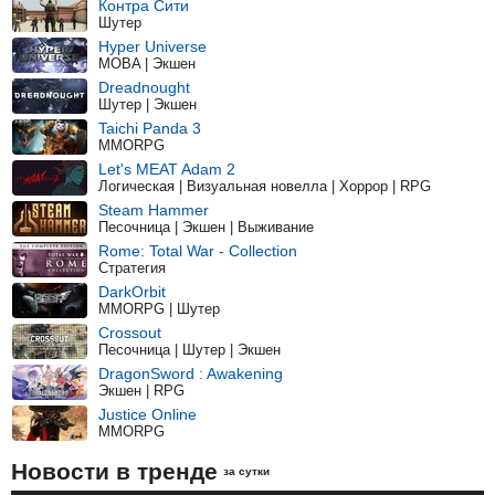
Контра Сити
Шутер
Hyper Universe
MOBA | Экшен
Dreadnought
Шутер | Экшен
Taichi Panda 3
MMORPG
Let's MEAT Adam 2
Логическая | Визуальная новелла | Хоррор | RPG
Steam Hammer
Песочница | Экшен | Выживание
Rome: Total War - Collection
Стратегия
DarkOrbit
MMORPG | Шутер
Crossout
Песочница | Шутер | Экшен
DragonSword : Awakening
Экшен | RPG
Justice Online
MMORPG
Новости в тренде
за сутки