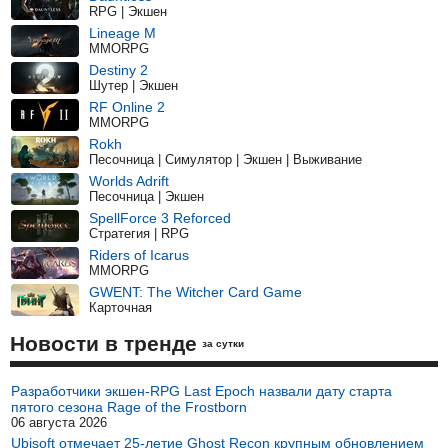
RPG | Экшен
Lineage M
MMORPG
Destiny 2
Шутер | Экшен
RF Online 2
MMORPG
Rokh
Песочница | Симулятор | Экшен | Выживание
Worlds Adrift
Песочница | Экшен
SpellForce 3 Reforced
Стратегия | RPG
Riders of Icarus
MMORPG
GWENT: The Witcher Card Game
Карточная
Новости в тренде
за сутки
Разработчики экшен-RPG Last Epoch назвали дату старта
пятого сезона Rage of the Frostborn
06 августа 2026
Ubisoft отмечает 25-летие Ghost Recon крупным обновлением