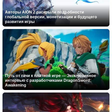
Авторы AION 2 раскрыли подробности
глобальной версии, монетизации и будущего
развития игры
Путь от гачи к платной игре — Эксклюзивное
интервью с разработчиками DragonSword:
Awakening