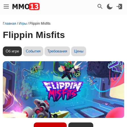
Главная
/
Игры
/
Flippin Misfits
Flippin Misfits
Об игре
События
Требования
Цены