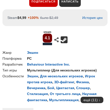
ПОДПИСАТЬСЯ
НАПИСАТЬ
Steam
$4,99
+100%
было $2,49
История цен
steam
4.1
Жанр
Экшен
Платформа
PC
Разработчик
Behaviour Interactive Inc.
Тип игры
Мультиплеер
(
Для нескольких игроков
)
Особенности
Экшен
,
Для нескольких игроков
,
Игрок
против игрока
,
3D-файтинг
,
Физика
,
Вечеринка
,
Бой
,
Цветастая
,
Слэшер
,
Стилизация
,
От третьего лица
,
Научная
фантастика
,
Мультипликация
,
ещё (11)