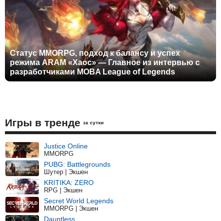
Статус MMORPG, подход к балансу и успех
режима ARAM «Хаос» — Главное из интервью с
разработчиками MOBA League of Legends
Игры в тренде
за сутки
Justice Online
MMORPG
PUBG: Battlegrounds
Шутер | Экшен
KRITIKA: ZERO
RPG | Экшен
Secret World Legends
MMORPG | Экшен
Dauntless