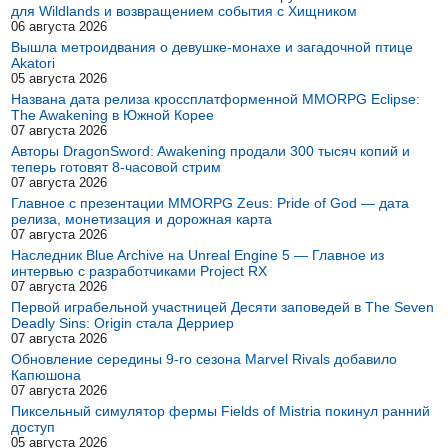
для Wildlands и возвращением события с Хищником
06 августа 2026
Вышла метроидвания о девушке-монахе и загадочной птице
Akatori
05 августа 2026
Названа дата релиза кроссплатформенной MMORPG Eclipse:
The Awakening в Южной Корее
07 августа 2026
Авторы DragonSword: Awakening продали 300 тысяч копий и
теперь готовят 8-часовой стрим
07 августа 2026
Главное с презентации MMORPG Zeus: Pride of God — дата
релиза, монетизация и дорожная карта
07 августа 2026
Наследник Blue Archive на Unreal Engine 5 — Главное из
интервью с разработчиками Project RX
07 августа 2026
Первой играбельной участницей Десяти заповедей в The Seven
Deadly Sins: Origin стала Дерриер
07 августа 2026
Обновление середины 9-го сезона Marvel Rivals добавило
Капюшона
07 августа 2026
Пиксельный симулятор фермы Fields of Mistria покинул ранний
доступ
05 августа 2026