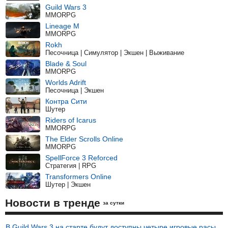
Guild Wars 3
MMORPG
Lineage M
MMORPG
Rokh
Песочница | Симулятор | Экшен | Выживание
Blade & Soul
MMORPG
Worlds Adrift
Песочница | Экшен
Контра Сити
Шутер
Riders of Icarus
MMORPG
The Elder Scrolls Online
MMORPG
SpellForce 3 Reforced
Стратегия | RPG
Transformers Online
Шутер | Экшен
Новости в тренде
за сутки
В Guild Wars 3 на старте будут доступны четыре игровые расы,