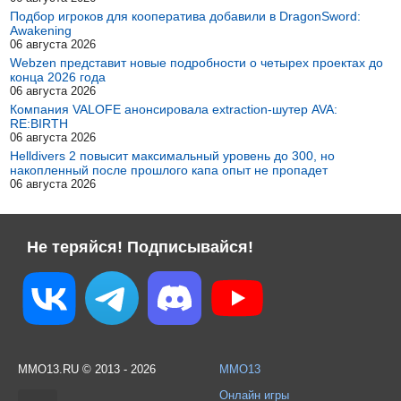
Подбор игроков для кооператива добавили в DragonSword:
Awakening
06 августа 2026
Webzen представит новые подробности о четырех проектах до
конца 2026 года
06 августа 2026
Компания VALOFE анонсировала extraction-шутер AVA:
RE:BIRTH
06 августа 2026
Helldivers 2 повысит максимальный уровень до 300, но
накопленный после прошлого капа опыт не пропадет
06 августа 2026
Не теряйся! Подписывайся!
MMO13.RU © 2013 - 2026
MMO13
Онлайн игры