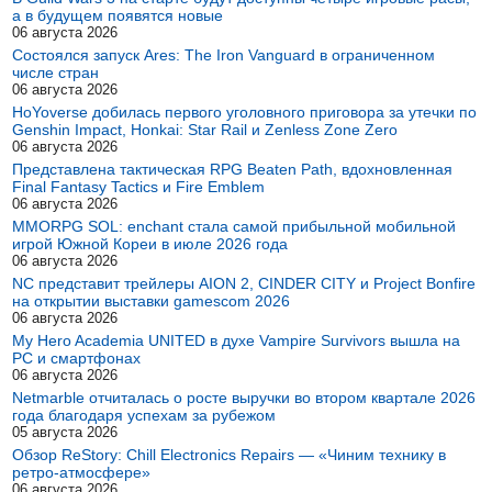
а в будущем появятся новые
06 августа 2026
Состоялся запуск Ares: The Iron Vanguard в ограниченном
числе стран
06 августа 2026
HoYoverse добилась первого уголовного приговора за утечки по
Genshin Impact, Honkai: Star Rail и Zenless Zone Zero
06 августа 2026
Представлена тактическая RPG Beaten Path, вдохновленная
Final Fantasy Tactics и Fire Emblem
06 августа 2026
MMORPG SOL: enchant стала самой прибыльной мобильной
игрой Южной Кореи в июле 2026 года
06 августа 2026
NC представит трейлеры AION 2, CINDER CITY и Project Bonfire
на открытии выставки gamescom 2026
06 августа 2026
My Hero Academia UNITED в духе Vampire Survivors вышла на
PC и смартфонах
06 августа 2026
Netmarble отчиталась о росте выручки во втором квартале 2026
года благодаря успехам за рубежом
05 августа 2026
Обзор ReStory: Chill Electronics Repairs — «Чиним технику в
ретро-атмосфере»
06 августа 2026