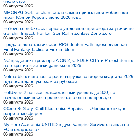
числе стран
06 августа 2026
MMORPG SOL: enchant стала самой прибыльной мобильной
игрой Южной Кореи в июле 2026 года
06 августа 2026
HoYoverse добилась первого уголовного приговора за утечки по
Genshin Impact, Honkai: Star Rail и Zenless Zone Zero
06 августа 2026
Представлена тактическая RPG Beaten Path, вдохновленная
Final Fantasy Tactics и Fire Emblem
06 августа 2026
NC представит трейлеры AION 2, CINDER CITY и Project Bonfire
на открытии выставки gamescom 2026
06 августа 2026
Netmarble отчиталась о росте выручки во втором квартале 2026
года благодаря успехам за рубежом
05 августа 2026
Helldivers 2 повысит максимальный уровень до 300, но
накопленный после прошлого капа опыт не пропадет
06 августа 2026
Обзор ReStory: Chill Electronics Repairs — «Чиним технику в
ретро-атмосфере»
06 августа 2026
My Hero Academia UNITED в духе Vampire Survivors вышла на
PC и смартфонах
06 августа 2026