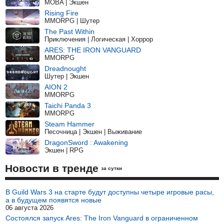
MOBA | Экшен
Rising Fire
MMORPG | Шутер
The Past Within
Приключения | Логическая | Хоррор
ARES: THE IRON VANGUARD
MMORPG
Dreadnought
Шутер | Экшен
AION 2
MMORPG
Taichi Panda 3
MMORPG
Steam Hammer
Песочница | Экшен | Выживание
DragonSword : Awakening
Экшен | RPG
Новости в тренде
за сутки
В Guild Wars 3 на старте будут доступны четыре игровые расы,
а в будущем появятся новые
06 августа 2026
Состоялся запуск Ares: The Iron Vanguard в ограниченном