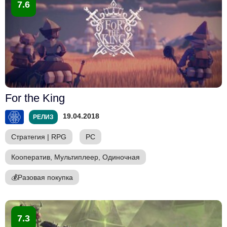
7.6
For the King
19.04.2018
РЕЛИЗ
Стратегия
|
RPG
PC
Кооператив, Мультиплеер, Одиночная
💰
Разовая покупка
7.3