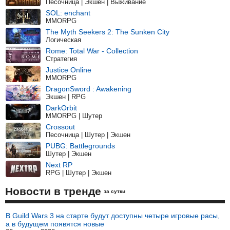
Песочница | Экшен | Выживание
SOL: enchant
MMORPG
The Myth Seekers 2: The Sunken City
Логическая
Rome: Total War - Collection
Стратегия
Justice Online
MMORPG
DragonSword : Awakening
Экшен | RPG
DarkOrbit
MMORPG | Шутер
Crossout
Песочница | Шутер | Экшен
PUBG: Battlegrounds
Шутер | Экшен
Next RP
RPG | Шутер | Экшен
Новости в тренде
за сутки
В Guild Wars 3 на старте будут доступны четыре игровые расы,
а в будущем появятся новые