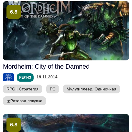
6.8
Mordheim: City of the Damned
19.11.2014
РЕЛИЗ
RPG
|
Стратегия
PC
Мультиплеер, Одиночная
💰
Разовая покупка
6.8