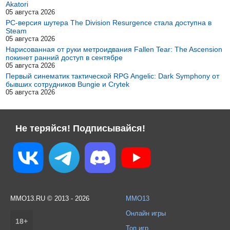
Akatori
05 августа 2026
PC-версия шутера The Division Resurgence стала доступна в
Steam
05 августа 2026
Нарисованная от руки метроидвания Fallen Tear: The Ascension
покинет ранний доступ в сентябре
05 августа 2026
Первый синематик тактической RPG Angelic: Dark Symphony от
бывших сотрудников Bungie и Crytek
05 августа 2026
Не теряйся! Подписывайся!
MMO13.RU © 2013 - 2026
MMO13
Онлайн игры
18+
Топ игр