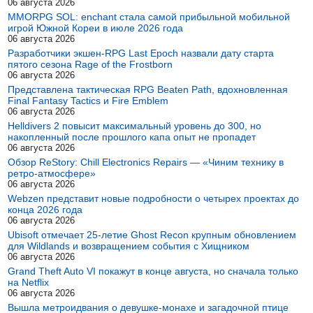
06 августа 2026
MMORPG SOL: enchant стала самой прибыльной мобильной
игрой Южной Кореи в июле 2026 года
06 августа 2026
Разработчики экшен-RPG Last Epoch назвали дату старта
пятого сезона Rage of the Frostborn
06 августа 2026
Представлена тактическая RPG Beaten Path, вдохновленная
Final Fantasy Tactics и Fire Emblem
06 августа 2026
Helldivers 2 повысит максимальный уровень до 300, но
накопленный после прошлого капа опыт не пропадет
06 августа 2026
Обзор ReStory: Chill Electronics Repairs — «Чиним технику в
ретро-атмосфере»
06 августа 2026
Webzen представит новые подробности о четырех проектах до
конца 2026 года
06 августа 2026
Ubisoft отмечает 25-летие Ghost Recon крупным обновлением
для Wildlands и возвращением события с Хищником
06 августа 2026
Grand Theft Auto VI покажут в конце августа, но сначала только
на Netflix
06 августа 2026
Вышла метроидвания о девушке-монахе и загадочной птице