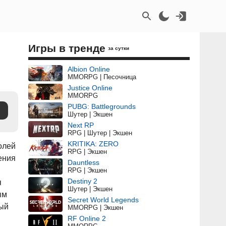
Игры в тренде
за сутки
Albion Online
MMORPG | Песочница
Justice Online
MMORPG
PUBG: Battlegrounds
Шутер | Экшен
Next RP
RPG | Шутер | Экшен
KRITIKA: ZERO
олей
RPG | Экшен
ения
Dauntless
RPG | Экшен
Destiny 2
я
Шутер | Экшен
ым
Secret World Legends
ный
MMORPG | Экшен
RF Online 2