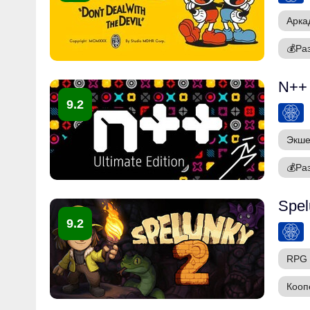
Арка
💰
Ра
N++
9.2
Экш
💰
Ра
Spel
9.2
RPG
Кооп