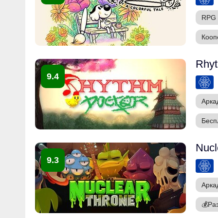
RPG
Кооп
Rhyt
9.4
Арка
Бесп
Nucl
9.3
Арка
💰
Ра