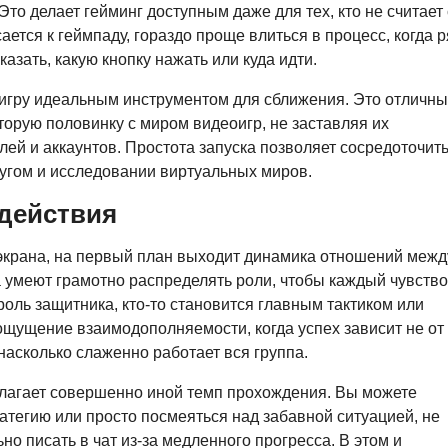
то делает гейминг доступным даже для тех, кто не считает
ается к геймпаду, гораздо проще влиться в процесс, когда 
азать, какую кнопку нажать или куда идти.
 игру идеальным инструментом для сближения. Это отличн
торую половинку с миром видеоигр, не заставляя их
ей и аккаунтов. Простота запуска позволяет сосредоточит
ругом и исследовании виртуальных миров.
действия
 экрана, на первый план выходит динамика отношений межд
 умеют грамотно распределять роли, чтобы каждый чувств
 роль защитника, кто-то становится главным тактиком или
ощущение взаимодополняемости, когда успех зависит не от
 насколько слаженно работает вся группа.
длагает совершенно иной темп прохождения. Вы можете
атегию или просто посмеяться над забавной ситуацией, не
но писать в чат из-за медленного прогресса. В этом и