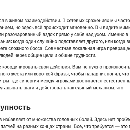
и
ся в живом взаимодействии. В сетевых сражениях мы часто
анием, но здесь всё происходит мгновенно. Вы видите мим
ли разочарованный вздох прямо у себя над ухом. Именно в
ия: когда один случайно подставляет другого, или когда 
аете сложного босса. Совместная локальная игра превраща
людей через общие цели и общие трудности.
че координировать свои действия. Вам не нужно произносит
ого жеста или короткой фразы, чтобы напарник понял, что
игры, где синергия между игроками достигается естественн
дугадывать шаги и действовать как единый механизм, что
тупность
в избавляет от множества головных болей. Здесь нет пробл
атчей на разных концах страны. Всё, что требуется — это 