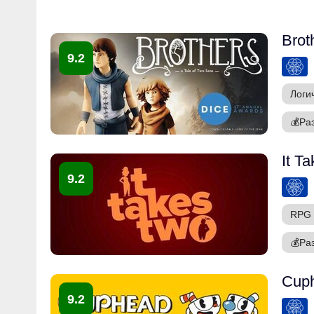
Brot
9.2
Логи
💰
Ра
It T
9.2
RPG
💰
Ра
Cup
9.2