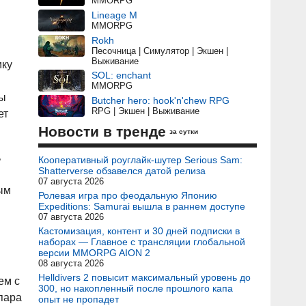
MMORPG
Lineage M
MMORPG
Rokh
Песочница | Симулятор | Экшен |
Выживание
ику
SOL: enchant
MMORPG
вы
Butcher hero: hook'n'chew RPG
RPG | Экшен | Выживание
ет
Новости в тренде
за сутки
ь
Кооперативный роуглайк-шутер Serious Sam:
Shatterverse обзавелся датой релиза
07 августа 2026
ым
Ролевая игра про феодальную Японию
Expeditions: Samurai вышла в раннем доступе
07 августа 2026
Кастомизация, контент и 30 дней подписки в
наборах — Главное с трансляции глобальной
версии MMORPG AION 2
08 августа 2026
Helldivers 2 повысит максимальный уровень до
ем с
300, но накопленный после прошлого капа
пара
опыт не пропадет