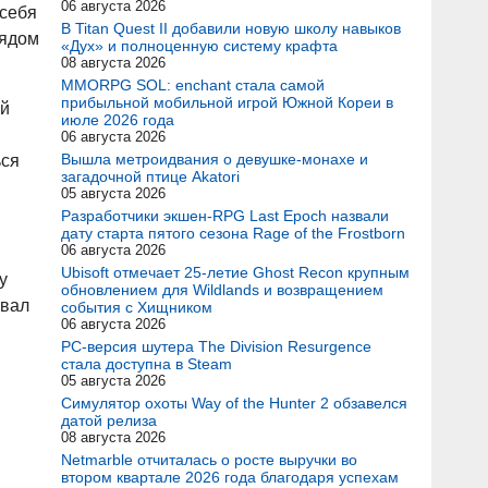
06 августа 2026
 себя
В Titan Quest II добавили новую школу навыков
рядом
«Дух» и полноценную систему крафта
08 августа 2026
MMORPG SOL: enchant стала самой
прибыльной мобильной игрой Южной Кореи в
ый
июле 2026 года
06 августа 2026
Вышла метроидвания о девушке-монахе и
ься
загадочной птице Akatori
05 августа 2026
Разработчики экшен-RPG Last Epoch назвали
дату старта пятого сезона Rage of the Frostborn
06 августа 2026
Ubisoft отмечает 25-летие Ghost Recon крупным
у
обновлением для Wildlands и возвращением
овал
события с Хищником
06 августа 2026
PC-версия шутера The Division Resurgence
стала доступна в Steam
05 августа 2026
Симулятор охоты Way of the Hunter 2 обзавелся
датой релиза
08 августа 2026
Netmarble отчиталась о росте выручки во
втором квартале 2026 года благодаря успехам