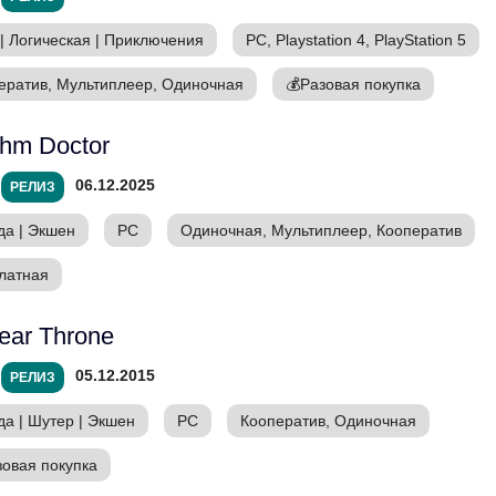
|
Логическая
|
Приключения
PC, Playstation 4, PlayStation 5
ератив, Мультиплеер, Одиночная
💰
Разовая покупка
hm Doctor
06.12.2025
РЕЛИЗ
да
|
Экшен
PC
Одиночная, Мультиплеер, Кооператив
латная
ear Throne
05.12.2015
РЕЛИЗ
да
|
Шутер
|
Экшен
PC
Кооператив, Одиночная
зовая покупка