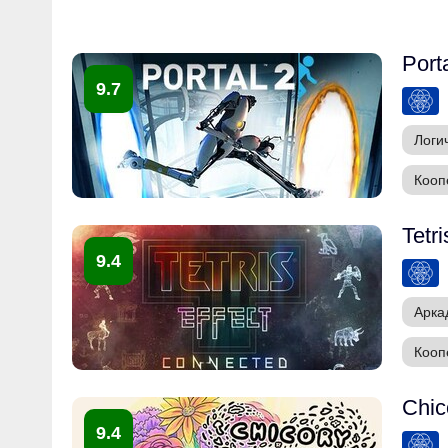
Port
9.7
Логи
Кооп
Tetr
9.4
Арка
Кооп
Chic
9.4